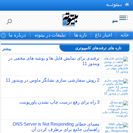
بـیتوتــه
منو
خانه
اخبار داغ
تازه ها
تبلیغات در بیتوته
درباره ما
ت
تازه های ترفندهای کامپیوتری
بیشتر »
ترفندی برای نمایش فایل ها و پوشه های مخفی در
ویندوز 11
2 روش سفارشی سازی نشانگر ماوس در ویندوز 11
3 راه برای رفع درست چاپ نشدن پاورپوینت
معمای خطای DNS Server is Not Responding:
راهنمایی جامع برای برطرف کردن آن