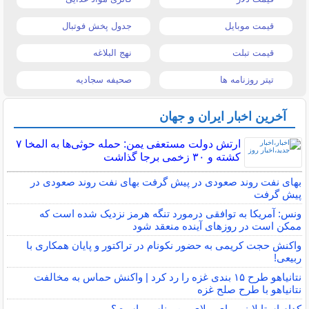
قیمت موبایل
جدول پخش فوتبال
قیمت تبلت
نهج البلاغه
تیتر روزنامه ها
صحیفه سجادیه
آخرین اخبار ایران و جهان
ارتش دولت مستعفی یمن: حمله حوثی‌ها به المخا ۷
کشته و ۳۰ زخمی برجا گذاشت
بهای نفت روند صعودی در پیش گرفت بهای نفت روند صعودی در
پیش گرفت
ونس: آمریکا به توافقی درمورد تنگه هرمز نزدیک شده است که
ممکن است در روزهای آینده منعقد شود
واکنش حجت کریمی به حضور نکونام در تراکتور و پایان همکاری با
ربیعی!
نتانیاهو طرح ۱۵ بندی غزه را رد کرد | واکنش حماس به مخالفت
نتانیاهو با طرح صلح غزه
کدام استابلایزر برای ویلای من مناسب است؟