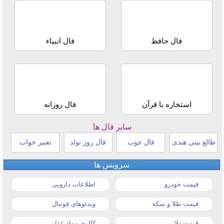
فال حافظ
فال انبیاء
استخاره با قرآن
فال روزانه
سایر فال ها
طالع بینی هندی
فال چوب
فال روز تولد
تعبیر خواب
سرویس ها
قیمت خودرو
اطلاعات دارویی
قیمت طلا و سکه
ویدئوهای فوتبال
قیمت دلار
کالری مواد غذایی