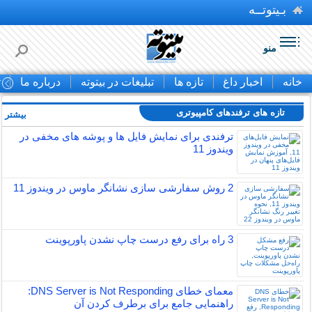
بـیتوتــه
منو
خانه
اخبار داغ
تازه ها
تبلیغات در بیتوته
درباره ما
ت
تازه های ترفندهای کامپیوتری
بیشتر »
ترفندی برای نمایش فایل ها و پوشه های مخفی در
ویندوز 11
2 روش سفارشی سازی نشانگر ماوس در ویندوز 11
3 راه برای رفع درست چاپ نشدن پاورپوینت
معمای خطای DNS Server is Not Responding:
راهنمایی جامع برای برطرف کردن آن