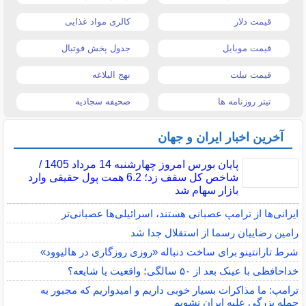
قیمت دلار
کالری مواد غذایی
قیمت موبایل
جدول پخش فوتبال
قیمت تبلت
نهج البلاغه
تیتر روزنامه ها
صحیفه سجادیه
آخرین اخبار ایران و جهان
پایان بورس امروز چهارشنبه 14 مرداد 1405 /
شاخص کل سقف زد؛ 6.2 همت پول حقیقی وارد
بازار سهام شد
ایرانی‌ها از ترامپ عصبانی هستند، اسرائیلی‌ها عصبانی‌تر
رامین رضاییان رسما از استقلال جدا شد
شرط تارانتینو برای ساخت دنباله «روزی روزگاری در هالیوود»
خداحافظی با عینک بعد از ۵۰ سالگی؛ واقعیت یا شایعه؟
ترامپ: ما مذاکرات بسیار خوبی داریم و امیدواریم که مجبور به
حمله بزرگی علیه ایران نشویم