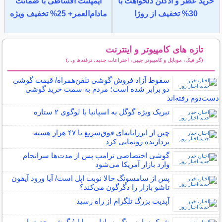
خرید عطر و ادکلن دلخواهت با
ایمپلنت اقساطی با ضمانت
30% تخفیف از روژا
مادام‌العمر+ 25% تخفیف ویژه
تازه های کامپیوتر و اینترنت
(گرافیک، موبایل و کامپیوتر جیبی، اختراعات جدید، ترفندها و...)
سایر مطالب کامپیوتر و اینترنت
سقوط آزاد فروش گوشی تلفن‌همراه/ قیمت گوشی
دو برابر شده است؛ مردم به سمت خرید گوشی
دست‌دوم رفته‌اند
تبریک ویژه گوگل به اسپانیا با لوگوی ۲ ستاره
چین از ابررایانه‌ای فوق‌سریع با ۴۷ هزار هسته
پردازنده رونمایی کرد
گوشی اختصاصی ترامپ پس از مدت‌ها سرانجام
وارد بازار آمریکا می‌شود
پس از سامسونگ حالا نوبت اپل است/ آیا ورود آیفون
تاشو بازار را دگرگون می‌کند؟
آپدیت بزرگ تلگرام از راه رسید
شوک سامسونگ به بازار موبایل/ گوشی جدید با