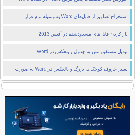
استخراج تصاویر از فایل‌های Word به وسیله نرم‌افزار
WinRAR
باز کردن فایل‌های مسدودشده در آفیس 2013
تبدیل مستقیم متن به جدول و بلعکس در Word
تغییر حروف کوچک به بزرگ و بالعکس در Word به صورت
سریع