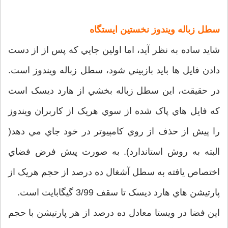
سطل زباله ويندوز نخستين ايستگاه
شايد ساده به نظر آيد، اما اولين جايي که پس از از دست
دادن فايل ها بايد بازبيني شود، سطل زباله ويندوز است.
در حقيقت، اين سطل زباله بخشي از هارد ديسک است
که فايل هاي پاک شده از سوي هريک از کاربران ويندوز
را پيش از حذف از روي کامپيوتر در خود جاي مي دهد(
البته به روش استاندارد). به صورت پيش فرض فضاي
اختصاص يافته به سطل آشغال ده درصد از حجم هريک از
پارتيشن هاي هارد ديسک تا سقف 3/99 گيگابايت است.
اين فضا در ويستا معادل ده درصد از هر پارتيشن با حجم