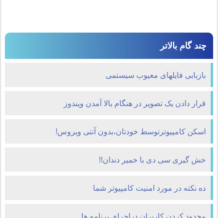
چند گام بالاتر
بازبابی فايلهای معيوب سيستمی
قرار دادن یک تصوير در هنگام بالا آمدن ويندوز
اسکن کامپیوترتوسط خودتان،بدون آنتی ویروس!
خش گیری سی دی با خمیر دندان!!
ده نكته در مورد امنيت كامپيوتر شما
محدود کردن کاربران دراجرای برنامه ها