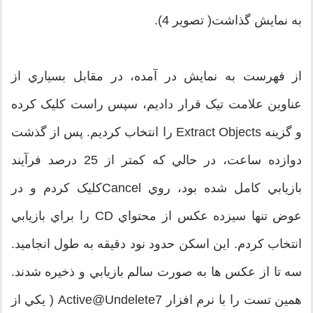
به نمايش گذاشت( تصوير 4).
از فهرست به نمايش در آمده، در مقابل بسياري از
عناوين علامت تيک قرار داديم، سپس راست کليک کرده
و گزينه Extract Objects را انتخاب کرديم. پس از گذشت
دوازده ساعت، در حالي که کمتر از 25 درصد فرآيند
بازيابي کامل شده بود، روي Cancelکليک کردم و در
عوض تنها سيزده عکس از محتواي CD را براي بازيابي
انتخاب کردم. اين اسکن حدود نود دقيقه به طول انجاميد.
سه تا از عکس ها به صورت سالم بازيابي و ذخيره شدند.
همين تست را با نرم افزار Active@Undelete7 ( يکي از