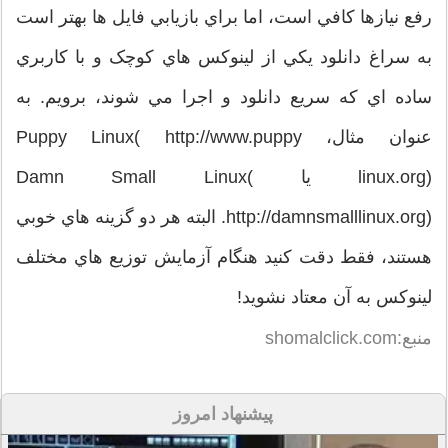
رفع نيازها کافي است، اما براي بازيابي فايل ها بهتر است
به سراغ دانلود يکي از لينوکس هاي کوچک و با کاربري
ساده اي که سريع دانلود و اجرا مي شوند، برويم. به
عنوان مثال، Puppy Linux( http://www.puppy
linux.org) يا Damn Small Linux(
http://damnsmalllinux.org). البته هر دو گزينه هاي خوبي
هستند، فقط دقت کنيد هنگام آزمايش توزيع هاي مختلف
لينوکس به آن معتاد نشويد!
منبع:shomalclick.com
پیشنهاد امروز