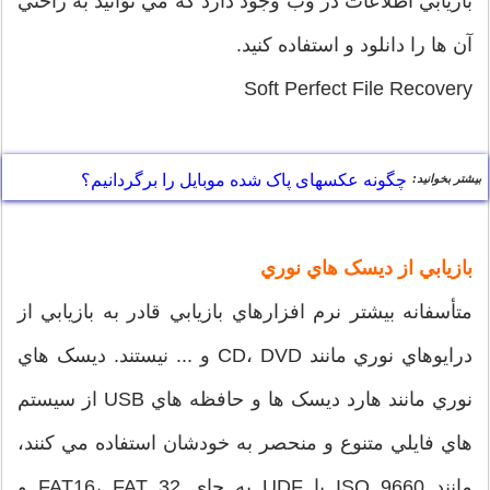
بازيابي اطلاعات در وب وجود دارد که مي توانيد به راحتي
آن ها را دانلود و استفاده کنيد.
Soft Perfect File Recovery
چگونه عکسهای پاک شده موبایل را برگردانیم؟
بیشتر بخوانید:
بازيابي از ديسک هاي نوري
متأسفانه بيشتر نرم افزارهاي بازيابي قادر به بازيابي از
درايوهاي نوري مانند CD، DVD و ... نيستند. ديسک هاي
نوري مانند هارد ديسک ها و حافظه هاي USB از سيستم
هاي فايلي متنوع و منحصر به خودشان استفاده مي کنند،
مانند ISO 9660 يا UDF به جاي FAT16، FAT 32 و