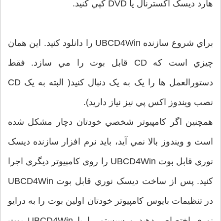
هارد ديسک اکسترنال يا DVD کپي کنيد.
براي شروع سازنده UBCD4Win را دانلود کنيد. اين همان
چيزي است که CD قابل بوت را مي سازد. فقط
دستورالعمل ها را يک به يک دنبال کنيد( البته به يک CD
نصب ويندوز اکس پي نيز نياز داريد).
همچنين اگر کامپيوتر شخصي خودتان دچار مشکل شده
است و ويندوز بالا نمي آيد، بايد نرم افزار سازنده ديسک
نوري قابل بوت UBCD4Win را روي کامپيوتر ديگري اجرا
کنيد. پس از ساخت ديسک نوري قابل بوت UBCD4Win
در تنظيمات بايوس کامپيوتر خودتان اولين بوت را به درايو
نوري اختصاص دهيد و سيستم را با UBCD4Win بوت