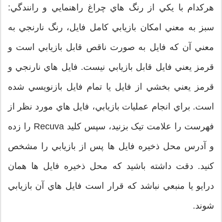
هرکدام با يکي از رنگ هاي چراغ راهنمايي و رانندگي:
سبز به معني امکان بازيابي کامل فايل، رنگ نارنجي به
معني آن که فايل به صورت ناقص قابل بازيابي است و
قرمز يعني فايل قابل بازيابي نيست. فايل هاي نارنجي و
قرمز يعني بخشي از فايل يا تمام فايل بازنويسي شده
است. براي انجام عمليات بازيابي، فايل هاي مورد نظر از
فهرست را علامت تيک بزنيد، سپس کليد Recuva را زده
و آدرس محل ذخيره فايل ها پس از بازيابي را مشخص
کنيد. دقت داشته باشيد که محل ذخيره فايل ها همان
درايو يا منبعي نباشد که قرار است فايل هاي آن بازيابي
شوند.