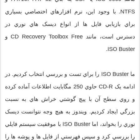
NTFS. با وجود اين، نرم افزارهاي اختصاصي بسياري
براي بازيابي فايل ها از انواع ديسک هاي نوري در
دسترس است، مانند CD Recovery Toolbox Free و
ISO Buster.
ما ISO Buster را براي تست و بررسي انتخاب کرديم. در
ادامه يک CD-R حاوي 250 مگابايت اطلاعات آماده کرده
و روي سطح آن با پيچ گوشتي خراش هاي به نسبت
بزرگي ايجاد کرديم. ويندوز به هيچ وجه نتوانست ديسک
نوري را بخواند، اما ISO Buster با موفقيت سيستم فايلي
را بررسي کرد و سپس فهرستي از فايل ها و پوشه ها را