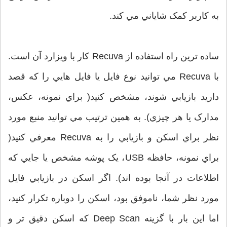
به کاربر کمک شاياني مي کند.
ساده ترين راه استفاده از Recuva کار با ويزارد آن است.
با Recuva مي توانيد نوع فايل يا فايل هايي را که قصد
داريد بازيابي شوند، مشخص کنيد( براي نمونه، عکس،
مدارک يا هر چيزي). به همين ترتيب مي توانيد منبع مورد
نظر براي اسکن و بازيابي را به Recuva معرفي کنيد(
براي نمونه، حافظه USB، يک پوشه مشخص يا جايي که
اطلاعات در آنجا بوده اند). اگر اسکن در بازيابي فايل
مورد نظر شما، ناموفق بود، اسکن را دوباره تکرار کنيد،
اما اين بار با گزينه Deep Scan که اسکن دقيق تر و