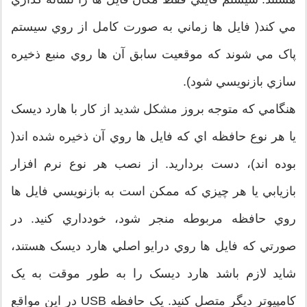
مي کند( فايل ها زماني به صورت کامل از روي سيستم
پاک مي شوند که موقعيت سابق آن ها روي منبع ذخيره
سازي بازنويسي شود).
هنگامي که متوجه بروز مشکل شديد از کار با هارد ديسک
يا هر نوع حافظه اي که فايل ها روي آن ذخيره شده اند(
بوده اند)، دست برداريد. از نصب هر نوع نرم افزار
بازيابي يا هر چيزي که ممکن است به بازنويسي فايل ها
روي حافظه مربوطه منجر شود، خودداري کنيد. در
صورتي که فايل ها روي درايو اصلي هارد ديسک هستند،
شايد لازم باشد هارد ديسک را به طور موقت به يک
کامپيوتر ديگر متصل کنيد. يک حافظه USB در اين مواقع