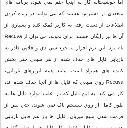
اما خوشبختانه کار به اينجا ختم نمي شود، برنامه هاي
متعددي در دسترس هستند که مي توانند در زنده کردن
اطلاعات از دست رفته به کاربر کمک کنند و بسياري از
آن ها نيز رايگان هستند. براي نمونه، مي توان از Recuva
نام برد. اين نرم افزار به جزء سي دي و فلاپي قادر به
بازيابي فايل هاي حذف شده از هر منبعي حتي پخش
کننده هاي همراه است. مانند همه ابزارهاي بازيابي،
Recuva روي منبعي که فايل ها از آنجا حذف شده اند،
کار مي کند. به اين دليل که در اغلب موارد فايل ها به
طور کامل از روي سيستم پاک نمي شوند، حتي پس از
فرمت شدن منبع ميزبان، فايل ها باز هم قابل بازيابي
هستند. سيستم فايلي فقط مکان فايل ها را نشانه گذاري