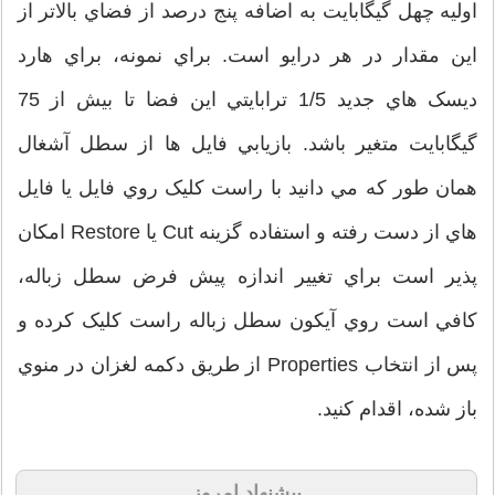
اوليه چهل گيگابايت به اضافه پنج درصد از فضاي بالاتر از
اين مقدار در هر درايو است. براي نمونه، براي هارد
ديسک هاي جديد 1/5 ترابايتي اين فضا تا بيش از 75
گيگابايت متغير باشد. بازيابي فايل ها از سطل آشغال
همان طور که مي دانيد با راست کليک روي فايل يا فايل
هاي از دست رفته و استفاده گزينه Cut يا Restore امکان
پذير است براي تغيير اندازه پيش فرض سطل زباله،
کافي است روي آيکون سطل زباله راست کليک کرده و
پس از انتخاب Properties از طريق دکمه لغزان در منوي
باز شده، اقدام کنيد.
پیشنهاد امروز