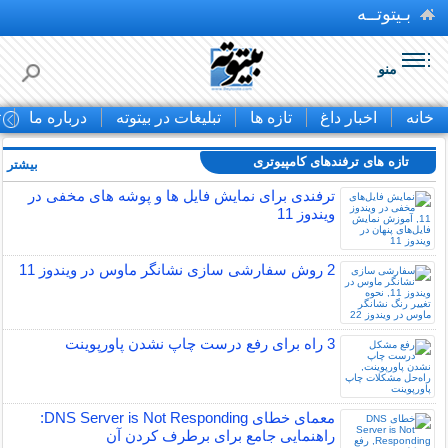
بـیتوتــه
منو
خانه
اخبار داغ
تازه ها
تبلیغات در بیتوته
درباره ما
ت
تازه های ترفندهای کامپیوتری
بیشتر »
ترفندی برای نمایش فایل ها و پوشه های مخفی در
ویندوز 11
2 روش سفارشی سازی نشانگر ماوس در ویندوز 11
3 راه برای رفع درست چاپ نشدن پاورپوینت
معمای خطای DNS Server is Not Responding:
راهنمایی جامع برای برطرف کردن آن