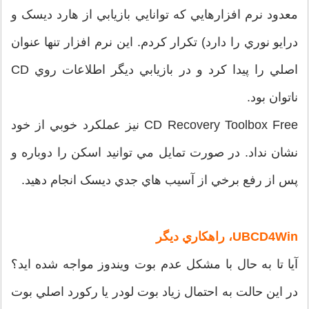
معدود نرم افزارهايي که توانايي بازيابي از هارد ديسک و
درايو نوري را دارد) تکرار کردم. اين نرم افزار تنها عنوان
اصلي را پيدا کرد و در بازيابي ديگر اطلاعات روي CD
ناتوان بود.
CD Recovery Toolbox Free نيز عملکرد خوبي از خود
نشان نداد. در صورت تمايل مي توانيد اسکن را دوباره و
پس از رفع برخي از آسيب هاي جدي ديسک انجام دهيد.
UBCD4Win، راهکاري ديگر
آيا تا به حال با مشکل عدم بوت ويندوز مواجه شده ايد؟
در اين حالت به احتمال زياد بوت لودر يا رکورد اصلي بوت