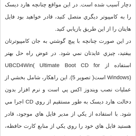
دچار آسيب شده است. در اين مواقع چنانچه هارد ديسک
را به کامپيوتر ديگري متصل کنيد، قادر خواهيد بود فايل
هايتان را از اين طريق بازيابي کنيد.
در اين صورت چنانچه با پيچ گوشتي به جان کامپيوترتان
بيفتيد، چيزي عايدتان نمي شود. در عوض راه حل بهتر
استفاده از UBCD4Win( Ultimate Boot CD for
Windows) است( تصوير 5). اين راهکار، شامل بخشي از
عمليات نصب ويندوز اکس پي است و نرم افزار بدون
دخالت هارد ديسک به طور مستقيم از روي CD اجرا مي
شود. با استفاده از يکي از مدير فايل هاي موجود، قادر
هستيد فايل هاي خود را روي يکي از منابع کارت حافظه،