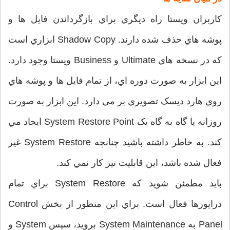
کاربران ويستا راه ديگري براي بازگرداندن فايل ها و
پوشه هاي حذف شده دارند. Shadow Copy ابزاري است
که در نسخه هاي Ultimate و Business ويستا وجود دارد.
اين ابزار به صورت دوره اي، از تمام فايل ها و پوشه هاي
روي هارد ديسک تصويري بر مي دارد. اين ابزار به صورت
روزانه يا گاه به گاه يک System Restore Point ايجاد مي
کند. به خاطر داشته باشيد چنانچه System Restore غير
فعال شده باشد، اين قابليت نيز کار نمي کند.
بايد مطمئن شويد که System Restore براي تمام
درايورها فعال است. براي اين منظور از بخش Control
Panel به System Maintenance برويد، سپس System و