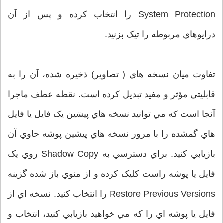
System Protection را انتخاب کرده و پس از آن
درايوهاي مربوطه را تيک بزنيد.
تفاوت ميان نسخه هاي ( تصاوير) ذخيره شده، آن را به
قابليتي مؤثر و مفيد تبديل کرده است. نقطه عطف ماجرا
آنجا است که مي توانيد نسخه هاي پيشين يک فايل يا فايل
هاي گمشده را با مرور نسخه هاي پيشين پوشه حاوي آن
بازيابي کنيد. براي دسترسي به Shadow Copy روي يک
فايل يا پوشه راست کليک کرده و از منوي باز شده گزينه
Restore Previous Versions را انتخاب کنيد. نسخه اي از
فايل يا پوشه اي را که مي خواهيد بازيابي کنيد، انتخاب و