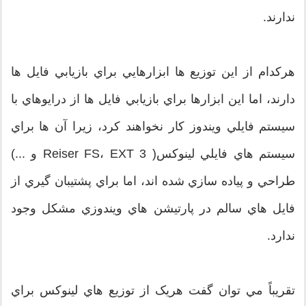
ندارند.
هرکدام از اين توزيع ها ابزارهايي براي بازيابي فايل ها
دارند، اما اين ابزارها براي بازيابي فايل ها از درايوهاي با
سيستم فايلي ويندوز کار نخواهند کرد، زيرا آن ها براي
سيستم هاي فايلي لينوکس( Reiser FS، EXT 3 و ...)
طراحي و پياده سازي شده اند، اما براي پشتيبان گيري از
فايل هاي سالم در پارتيشن هاي ويندوزي مشکل وجود
ندارد.
تقريباً مي توان گفت هريک از توزيع هاي لينوکس براي