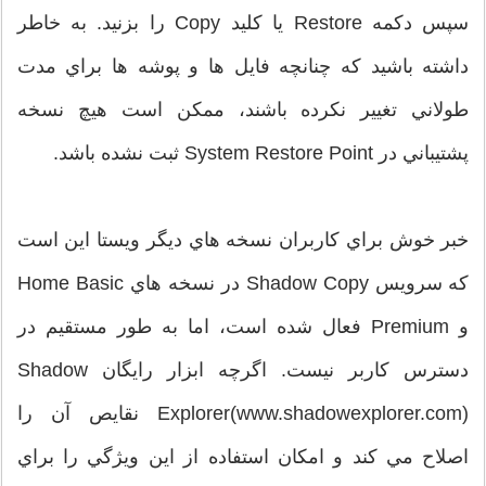
سپس دکمه Restore يا کليد Copy را بزنيد. به خاطر
داشته باشيد که چنانچه فايل ها و پوشه ها براي مدت
طولاني تغيير نکرده باشند، ممکن است هيچ نسخه
پشتيباني در System Restore Point ثبت نشده باشد.
خبر خوش براي کاربران نسخه هاي ديگر ويستا اين است
که سرويس Shadow Copy در نسخه هاي Home Basic
و Premium فعال شده است، اما به طور مستقيم در
دسترس کاربر نيست. اگرچه ابزار رايگان Shadow
Explorer(www.shadowexplorer.com) نقايص آن را
اصلاح مي کند و امکان استفاده از اين ويژگي را براي