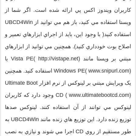
کاربران ويندوز اکس پي ارائه شده است. اگر شما از
ويستا استفاده مي کنيد، باز هم مي توانيد از UBCD4Win
استفاده کنيد( با وجود اين، بايد از اجراي ابزارهاي تعمير و
اصلاح بوت خودداري کنيد). همچنين مي توانيد از ابزارهاي
مبتني بر ويستا مانند Vista PE( http://vistape.net) يا
Windows PE( www.snipurl.com) استفاده کنيد. همچنين
يک ويرايش مبتني بر لينوکس از نرم افزار Ultimate Boot
CD ( www.ultimatebootcd.com) وجود دارد که کاربران
لينوکس مي توانند از آن استفاده کنند. لينوکس صدها
توزيع زنده دارد. اين توزيع هاي زنده مانند UBCD4Win به
طور مستقيم از روي CD اجرا مي شوند و نيازي به نصب