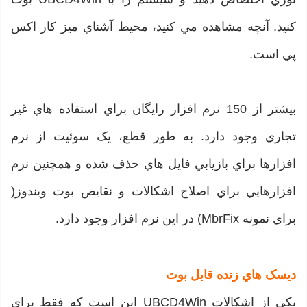
کنيد. آنچه مشاهده مي کنيد، محيط آشناي ميز کار اکس
پي است.
بيشتر از 150 نرم افزار رايگان براي استفاده هاي غير
تجاري وجود دارد. به طور قطع، يک سوئيت از نرم
افزارها براي بازيابي فايل هاي حذف شده و همچنين نرم
افزارهايي براي اصلاح اشکالات و نقايص بوت ويندوز(
براي نمونه MbrFix) در اين نرم افزار وجود دارد.
ديسک هاي زنده قابل بوت
يکي از اشکالات UBCD4Win اين است که فقط براي