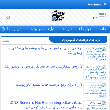
بـیتوتــه
منو
خانه
اخبار داغ
تازه ها
تبلیغات در بیتوته
درباره ما
ت
تازه های ترفندهای کامپیوتری
بیشتر »
ترفندی برای نمایش فایل ها و پوشه های مخفی در
ویندوز 11
2 روش سفارشی سازی نشانگر ماوس در ویندوز 11
3 راه برای رفع درست چاپ نشدن پاورپوینت
معمای خطای DNS Server is Not Responding:
راهنمایی جامع برای برطرف کردن آن