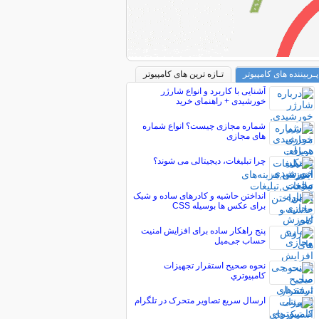
پـربیننده های کامپیوتر
تـازه ترین های کامپیوتر
آشنایی با کاربرد و انواع شارژر
خورشیدی + راهنمای خرید
شماره مجازی چیست؟ انواع شماره
های مجازی
چرا تبلیغات، دیجیتالی می شوند؟
انداختن حاشیه و کادرهای ساده و شیک
برای عکس ها بوسیله CSS
پنج راهکار ساده برای افزایش امنیت
حساب جی‌میل
نحوه صحيح استقرار تجهيزات
کامپيوتري
ارسال سریع تصاویر متحرک در تلگرام