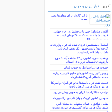
آخرین
اخبار ایران و جهان
آیا آب گازدار برای دندان‌ها مضر
است؟
آقای رضاییان؛ حتی با درخشش در جام جهانی
قیمت شما ۴۸٬۰۰۰٬۰۰۰٬۰۰۰ تومان است نه
۲۵۰٬۰۰۰٬۰۰۰٬۰۰۰
استقلال مستعمره فردی شده که قول وزارتخانه
گرفته بود/ رئیس‌جمهور یک بدهی انتخاباتی
داشت، باشگاه را به او داد!
وضعیت جوی کشور در ۷۲ ساعت آینده؛ موج
بارش‌های تابستانه در راه ۱۱ استان
حملات هوایی اسراییل به جنوب لبنان
رویترز: ایران به کشورهای خلیج فارس درباره
حمله احتمالی آمریکا هشدار داد
قیمت نفت در پی امیدها به توافق ایران و آمریکا
در مورد تنگه هرمز، کاهش یافت
ترامپ: مذاکرات با ایران به خوبی پیش می‌رود
سومین کشور کوچک جهان نام خود را تغییر داد
بقایی: توافق با عمان به‌تنهایی به معنای امن
شدن تنگه هرمز برای کشتی‌های عبوری نیست