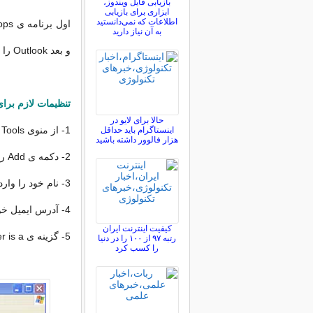
بازیابی فایل ویندوز،
ابزاری برای بازیابی
اطلاعات که نمی‌دانستید
به آن نیاز دارید
و بعد Outlook را باز کنید و تنظیمات را مرحله به مرحله انجام دهید.
تنظیمات لازم برای دریافت نامه 
حالا برای لایو در
1- از منوی Tools گزینه ی account را انتخاب کنید.
اینستاگرام باید حداقل
هزار فالوور داشته باشید
2- دکمه ی Add را بزنید و گزینه ی Mail را انتخاب کنید.
3- نام خود را وارد کنید و Next را بزنید.
4- آدرس ایمیل خود را وارد کنید و Next کنید.
کیفیت اینترنت ایران
5- گزینه ی My Incoming Mail Server is a را روی Pop3 قرار دهید.
رتبه ۹۷ از ۱۰۰ را در دنیا
را کسب کرد