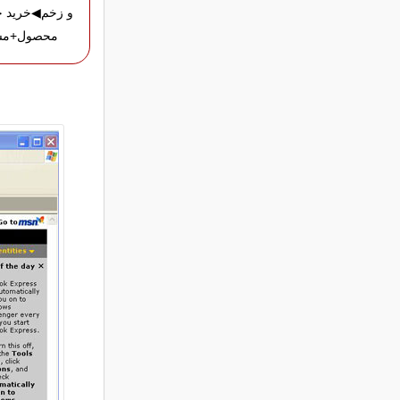
و زخم◀خرید ج
محصول+مش