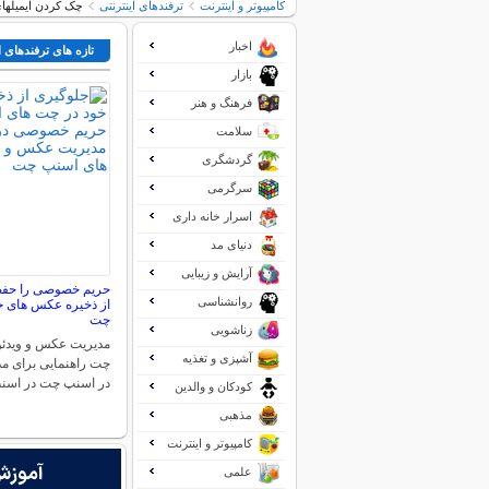
کامپیوتر و اینترنت
ترفندهای اینترنتی
چک کردن ایمیلهای yahoo با ook
اخبار
تازه های ترفندهای ا
بازار
فرهنگ و هنر
سلامت
گردشگری
سرگرمی
اسرار خانه داری
دنیای مد
آرایش و زیبایی
حریم خصوصی را حفظ 
روانشناسی
از ذخیره عکس های خ
چت
زناشویی
مدیریت عکس و ویدئو
آشپزی و تغذیه
چت راهنمایی برای م
در اسنپ چت در اس
کودکان و والدین
مذهبی
کامپیوتر و اینترنت
علمی