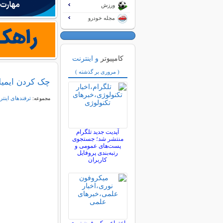
ورزش
مجله خودرو
کامپیوتر
و اینترنت
( مروری بر گذشته )
چک کردن ایمیلهای YAHOO با
ترفندهای اینتر
مجموعه:
آپدیت جدید تلگرام
منتشر شد؛ جستجوی
پست‌های عمومی و
رتبه‌بندی پروفایل
کاربران