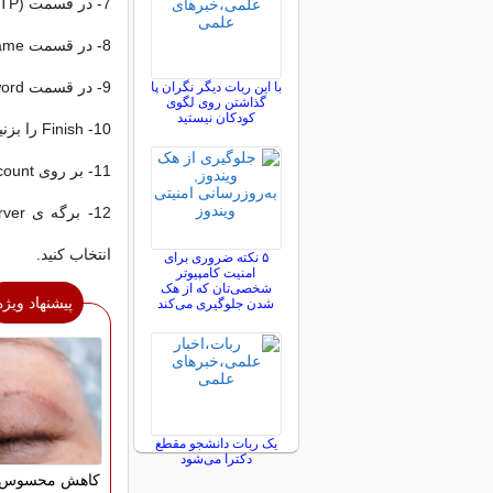
7- در قسمت localhost، Outgoing mail server (SMTP) را وارد کنید و Next را بزنید.
8- در قسمت Account Name نام کاربری خود را وارد کنید.
9- در قسمت Password کلمه ی عبورتان را وارد کنید و Next کنید.
با این ربات دیگر نگران پا
گذاشتن روی لگوی
کودکان نیستید
10- Finish را بزنید.
11- بر روی account جدید (localhost) کلیک کنید و Properties را بزنید.
انتخاب کنید.
۵ نکته ضروری برای
امنیت کامپیوتر
شخصی‌تان که از هک
پیشنهاد ویژه
شدن جلوگیری می‌کند
یک ربات دانشجو مقطع
دکترا می‌شود
کاهش محسوس ج