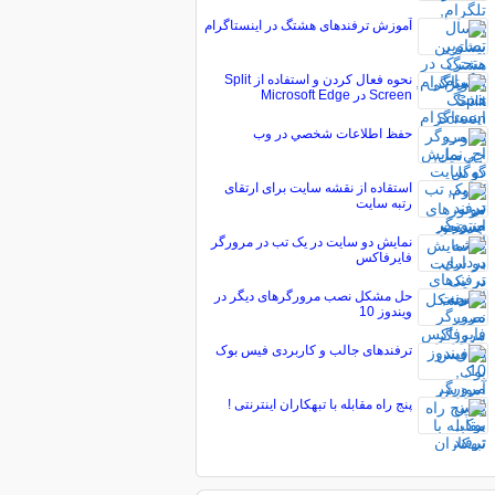
آموزش ترفندهای هشتگ در اینستاگرام
نحوه فعال کردن و استفاده از Split
Screen در Microsoft Edge
حفظ اطلاعات شخصي در وب
استقاده از نقشه سایت برای ارتقای
رتبه سایت
نمایش دو سایت در یک تب در مرورگر
فایرفاکس
حل مشکل نصب مرورگرهای دیگر در
ویندوز 10
ترفندهای جالب و کاربردی فیس بوک
پنج راه مقابله با تبهكاران اينترنتى !