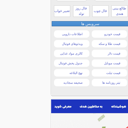
طالع بینی
فال روز
فال چوب
تعبیر خواب
هندی
تولد
سرویس ها
قیمت خودرو
اطلاعات دارویی
قیمت طلا و سکه
ویدئوهای فوتبال
قیمت دلار
کالری مواد غذایی
قیمت موبایل
جدول پخش فوتبال
قیمت تبلت
نهج البلاغه
تیتر روزنامه ها
صحیفه سجادیه