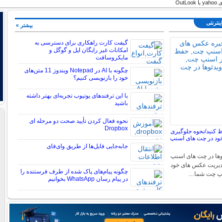
OutL
ینترنتی
بیشتر »
گیفت کارت راهکاری برای دسترسی به
امکانات غیر رایگان اپل و گوگل و
مایکروسافت
چگونه با AI در Notepad ویندوز 11 متن‌های
خود را بازنویسی کنیم؟
با این ترفندهای یوتیوب تجربه‌ای بهتر داشته
باشید
نحوه فعال کردن تأیید صحت دو مرحله ای
Dropbox
کنید/نحوه جلوگیری
ود در چت های اسنپ
جابه‌جایی فایل‌ها از طریق وای‌فای
ها در چت های اسنپ
دیریت عکس های خود
چگونه پیام‌های پاک شده از طرف فرستنده را
نپ چت شما…
در پیام رسان WhatsApp بخوانیم