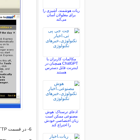
ربات هوشمند، آشپزی را
برای معلولان آسان
می‌کند
مکالمات کاربران با
ChatGPT همچنان در
اینترنت قابل دسترس
هستند
ادعای ترسناک: هوش
مصنوعی ممکن است
زبان اختصاصی خودش
را اختراع کند
6- در قسمت localhost، Incoming mail server pop3، HTTP و یا IMAP را وارد کنید.