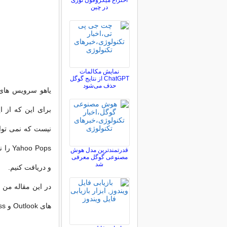
اختراع میکروفون نوری
در چین
نمایش مکالمات
ChatGPT از نتایج گوگل
حذف می‌شود
برای این که از ا
نیست که نمی توان
قدرتمندترین مدل هوش
مصنوعی گوگل معرفی
شد
و دریافت کنیم.
های Outlook و Outlook Express دریافت کنیم.