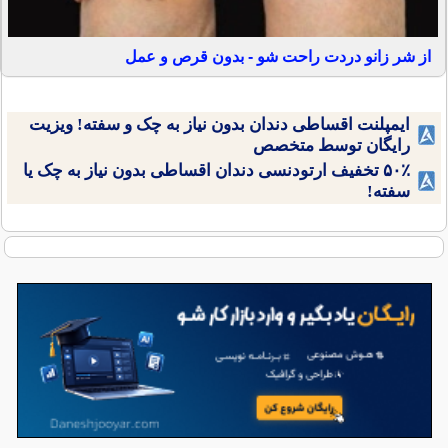
از شر زانو دردت راحت شو - بدون قرص و عمل
ایمپلنت اقساطی دندان بدون نیاز به چک و سفته! ویزیت
رایگان توسط متخصص
۵۰٪ تخفیف ارتودنسی دندان اقساطی بدون نیاز به چک یا
سفته!