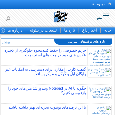
بـیتوتــه
منو
خانه
اخبار داغ
تازه ها
تبلیغات در بیتوته
درباره ما
ت
تازه های ترفندهای اینترنتی
بیشتر »
حریم خصوصی را حفظ کنید/نحوه جلوگیری از ذخیره
عکس های خود در چت های اسنپ چت
گیفت کارت راهکاری برای دسترسی به امکانات غیر
رایگان اپل و گوگل و مایکروسافت
چگونه با AI در Notepad ویندوز 11 متن‌های خود را
بازنویسی کنیم؟
با این ترفندهای یوتیوب تجربه‌ای بهتر داشته باشید