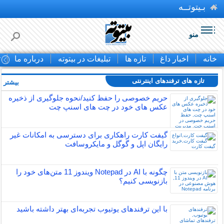
بـیتوتــه
منو
خانه
اخبار داغ
تازه ها
تبلیغات در بیتوته
درباره ما
ت
تازه های ترفندهای اینترنتی
بیشتر »
حریم خصوصی را حفظ کنید/نحوه جلوگیری از ذخیره
عکس های خود در چت های اسنپ چت
گیفت کارت راهکاری برای دسترسی به امکانات غیر
رایگان اپل و گوگل و مایکروسافت
چگونه با AI در Notepad ویندوز 11 متن‌های خود را
بازنویسی کنیم؟
با این ترفندهای یوتیوب تجربه‌ای بهتر داشته باشید