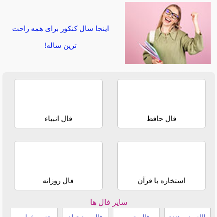
اینجا سال کنکور برای همه راحت
ترین ساله!
فال حافظ
فال انبیاء
استخاره با قرآن
فال روزانه
سایر فال ها
طالع بینی هندی
فال چوب
فال روز تولد
تعبیر خواب