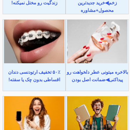
زخم◀خرید جدیدترین
زندگیت رو مختل نمیکنه!
محصول+مشاوره
بالاخره میتونی عطر دلخواهت رو
۵۰٪ تخفیف ارتودنسی دندان
پیداکنی◀ضمانت اصل بودن
اقساطی بدون چک یا سفته!