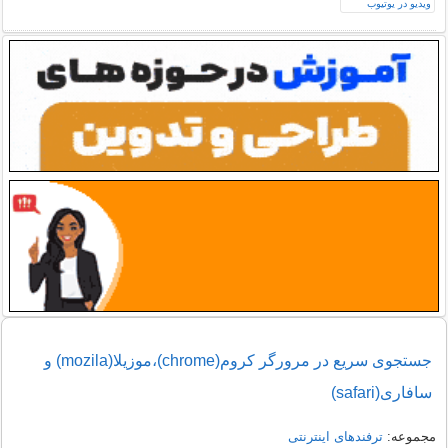
جستجوی سریع‌ در مرورگر کروم(chrome)،موزیلا(mozila) و
سافاری(safari)
مجموعه:
ترفندهای اینترنتی