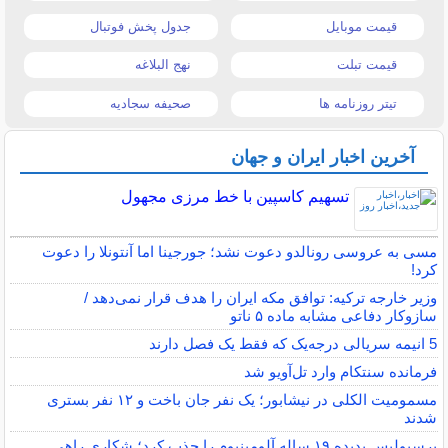
قیمت موبایل
جدول پخش فوتبال
قیمت تبلت
نهج البلاغه
تیتر روزنامه ها
صحیفه سجادیه
آخرین اخبار ایران و جهان
تسهیم کاسپین با خط مرزی مجهول
مسی به عروسی رونالدو دعوت نشد؛ جورجینا اما آنتونلا را دعوت
کرد!
وزیر خارجه ترکیه: توافق مکه ایران را هدف قرار نمی‌دهد /
سازوکار دفاعی مشابه ماده ۵ ناتو
5 انیمه سریالی درجه‌یک که فقط یک فصل دارند
فرمانده سنتکام وارد تل‌آویو شد
مسمومیت الکلی در نیشابور؛ یک نفر جان باخت و ۱۲ نفر بستری
شدند
پرسپولیس پدیده ۱۹ ساله آلومینیوم را جذب کرد؛ شکاری راهی