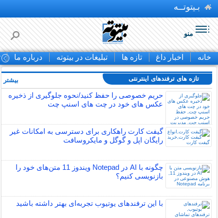
بـیتوتــه
منو
خانه
اخبار داغ
تازه ها
تبلیغات در بیتوته
درباره ما
ت
تازه های ترفندهای اینترنتی
بیشتر »
حریم خصوصی را حفظ کنید/نحوه جلوگیری از ذخیره
عکس های خود در چت های اسنپ چت
گیفت کارت راهکاری برای دسترسی به امکانات غیر
رایگان اپل و گوگل و مایکروسافت
چگونه با AI در Notepad ویندوز 11 متن‌های خود را
بازنویسی کنیم؟
با این ترفندهای یوتیوب تجربه‌ای بهتر داشته باشید