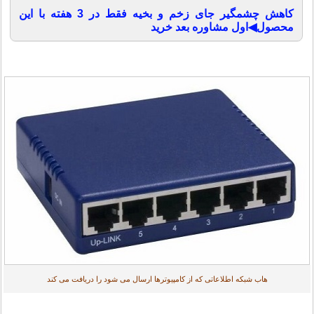
کاهش چشمگیر جای زخم و بخیه فقط در 3 هفته با این
محصول◀اول مشاوره بعد خرید
هاب شبکه اطلاعاتی که از کامپیوترها ارسال می شود را دریافت می کند