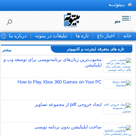
بـیتوتــه
منو
خانه
اخبار داغ
تازه ها
تبلیغات در بیتوته
درباره ما
ت
تازه های متفرقه اينترنت و كامپيوتر
بیشتر »
محبوب‌ترین زبان‌های برنامه‌نویسی برای توسعه وب و
اپلیکیشن
How to Play Xbox 360 Games on Your PC
ایجاد خروجی pdf از مجموعه تصاویر
ساخت اپلیکیشن بدون برنامه نویسی