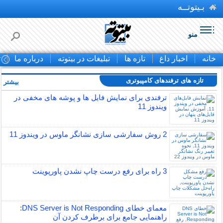
بـیتوتــه
منو
خانه
اخبار داغ
تازه ها
تبلیغات در بیتوته
درباره ما
ت
تازه های ترفندهای کامپیوتری
بیشتر »
ترفندی برای نمایش فایل ها و پوشه های مخفی در
ویندوز 11
2 روش سفارشی سازی نشانگر ماوس در ویندوز 11
3 راه برای رفع درست چاپ نشدن پاورپوینت
معمای خطای DNS Server is Not Responding:
راهنمایی جامع برای برطرف کردن آن