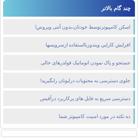
چند گام بالاتر
اسکن کامپیوترتوسط خودتان،بدون آنتی ویروس!
افزايش كارايي ويندوزبااستفاده ازسرويسها
جستجو و پاک نمودن اتوماتیک فولدرهای خالی
جلوی دسترسی به محتویات درایوتان رابگیرید!
دسترسی سریع به فایل های پرکاربرد درآفیس
ده نكته در مورد امنيت كامپيوتر شما