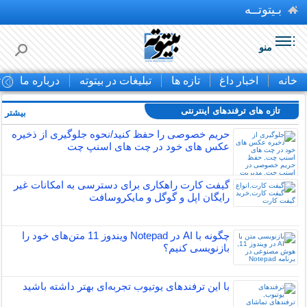
بـیتوتــه
منو
خانه
اخبار داغ
تازه ها
تبلیغات در بیتوته
درباره ما
ت
تازه های ترفندهای اینترنتی
بیشتر »
حریم خصوصی را حفظ کنید/نحوه جلوگیری از ذخیره
عکس های خود در چت های اسنپ چت
گیفت کارت راهکاری برای دسترسی به امکانات غیر
رایگان اپل و گوگل و مایکروسافت
چگونه با AI در Notepad ویندوز 11 متن‌های خود را
بازنویسی کنیم؟
با این ترفندهای یوتیوب تجربه‌ای بهتر داشته باشید