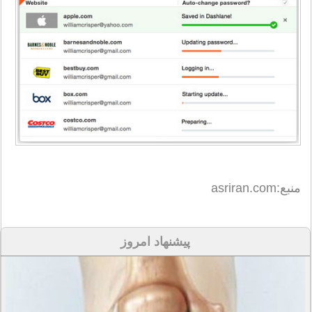
منبع:asriran.com
پیشنهاد امروز