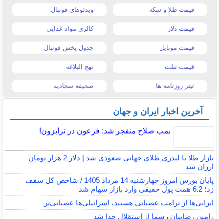
قیمت طلا و سکه
ویدئوهای فوتبال
قیمت دلار
کالری مواد غذایی
قیمت موبایل
جدول پخش فوتبال
قیمت تبلت
نهج البلاغه
تیتر روزنامه ها
صحیفه سجادیه
آخرین اخبار ایران و جهان
بمب صلاح منفجر شد: فرعون در ترابزون!
بازار طلا با لیدری طلای جهانی صعودی شد | دلار 2 هزار تومان
ارزان شد
پایان بورس امروز چهارشنبه 14 مرداد 1405 / شاخص کل سقف
زد؛ 6.2 همت پول حقیقی وارد بازار سهام شد
ایرانی‌ها از ترامپ عصبانی هستند، اسرائیلی‌ها عصبانی‌تر
رامین رضاییان رسما از استقلال جدا شد