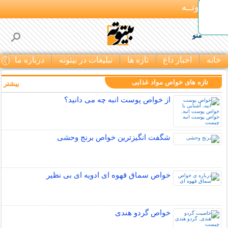
بـیتوتــه
منو
خانه
اخبار داغ
تازه ها
تبلیغات در بیتوته
درباره ما
ت
تازه های خواص مواد غذایی
بیشتر »
از خواص پوست انبه چه می دانید؟
شگفت انگیزترین خواص برنج وحشی
خواص سماق قهوه ای ادویه ای بی نظیر
خواص گردو هندی