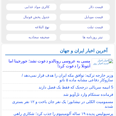
قیمت دلار
کالری مواد غذایی
قیمت موبایل
جدول پخش فوتبال
قیمت تبلت
نهج البلاغه
تیتر روزنامه ها
صحیفه سجادیه
آخرین اخبار ایران و جهان
مسی به عروسی رونالدو دعوت نشد؛ جورجینا اما
آنتونلا را دعوت کرد!
وزیر خارجه ترکیه: توافق مکه ایران را هدف قرار نمی‌دهد /
سازوکار دفاعی مشابه ماده ۵ ناتو
5 انیمه سریالی درجه‌یک که فقط یک فصل دارند
فرمانده سنتکام وارد تل‌آویو شد
مسمومیت الکلی در نیشابور؛ یک نفر جان باخت و ۱۲ نفر بستری
شدند
پرسپولیس پدیده ۱۹ ساله آلومینیوم را جذب کرد؛ شکاری راهی