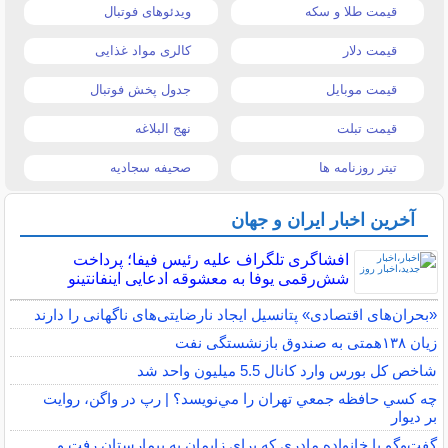
قیمت طلا و سکه
ویدئوهای فوتبال
قیمت دلار
کالری مواد غذایی
قیمت موبایل
جدول پخش فوتبال
قیمت تبلت
نهج البلاغه
تیتر روزنامه ها
صحیفه سجادیه
آخرین اخبار ایران و جهان
افشاگری تلگراف علیه رئیس فیفا؛ پرداخت
شش‌رقمی یوفا به معشوقه ادعایی اینفانتینو
«بحران‌های اقتصادی» پتانسیل ایجاد نارضایتی‌های ناگهانی را دارند
زیان ۱۳۸همتی به صندوق بازنشستگی نفت
شاخص کل بورس وارد کانال 5.5 میلیون واحد شد
چه كسي حافظه جمعي تهران را مي‌نويسد؟ | رپ در واگن، روايت
بر ديوار
گفت‌وگو با خانواده مادری که برای زایمان به بیمارستان رفت و