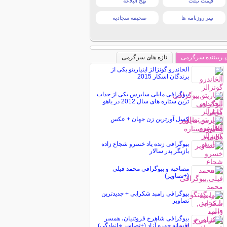
قیمت تبلت
نهج البلاغه
تیتر روزنامه ها
صحیفه سجادیه
پـربیننده سرگرمی
تازه های سرگرمی
آلخاندرو گونزالز اینیاریتو یکی از
برندگان اسکار 2015
بیوگرافی مایلی سایرس یکی از جذاب
ترین ستاره های سال 2012 در یاهو
کسل آورترین زن جهان + عکس
بیوگرافی زنده یاد خسرو شجاع زاده
بازیگر پدر سالار
مصاحبه و بیوگرافی محمد فیلی
(+تصاویر)
بیوگرافی رامبد شکرابی + جدیدترین
تصاویر
بیوگرافی شاهرخ فروتنیان، همسر
افسانه چهره آزاد (+تصاویر خانوادگی)