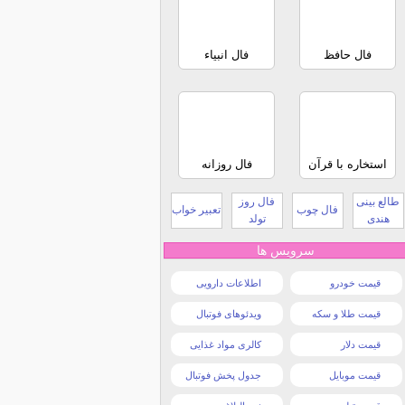
فال حافظ
فال انبیاء
استخاره با قرآن
فال روزانه
طالع بینی
فال روز
فال چوب
تعبیر خواب
هندی
تولد
سرویس ها
قیمت خودرو
اطلاعات دارویی
قیمت طلا و سکه
ویدئوهای فوتبال
قیمت دلار
کالری مواد غذایی
قیمت موبایل
جدول پخش فوتبال