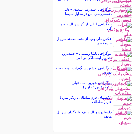
بیوگرافی احمدرضا اسعدی + دلیل
دستفروشی اش در مقابل سینما
بیوگرافی لمان بازیگر سریال فاطما
گل
عکس های جدید از پشت صحنه سریال
جاده قدیم
بیوگرافی پاشا رستمی + جدیدترین
تصاویر اینستاگرامی اش
بیوگرافی افشین سنگ‌چاپ+ مصاحبه و
تصاویر
بیوگرافی شیرین اسماعیلی
(+جدیدترین تصاویر)
عکسهای خرم سلطان بازیگر سریال
حریم سلطان
داستان سریال هاتف+بازیگران سریال
هاتف