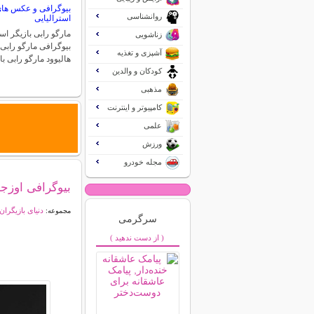
بیوگرافی و عکس های 
روانشناسی
استرالیایی
مارگو رابی بازیگر اس
زناشویی
بیوگرافی مارگو رابی
آشپزی و تغذیه
هالیوود مارگو رابی ب
کودکان و والدین
مذهبی
کامپیوتر و اینترنت
علمی
ورزش
مجله خودرو
بیوگرافی اوزجا
دنیای بازیگران
مجموعه:
سرگرمی
( از دست ندهید )