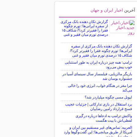
آخرین
اخبار ایران و جهان
گزارش تکان‌ دهنده بانک مرکزی
از سفره ایرانی‌ها؛ تورم چگونه
فقرا را فقیرتر کرد؟/ شکاف ۱۵
درصدی تورم میان فقیر و غنی
گزارش تکان‌ دهنده بانک مرکزی از سفره
ایرانی‌ها؛ تورم چگونه فقرا را فقیرتر کرد؟/
شکاف ۱۵ درصدی تورم میان فقیر و غنی
ترامپ: همه چیز درباره ایران به طور استثنایی
خوب پیش می‌رود
بازیگر مالزیایی، فیلمساز سال سینمای آسیا در
جشنواره بوسان شد
چرا مغز در هنگام خواب، انرژی خود را خالی
می‌کند
لیونل مسی چگونه میلیاردر شد؟
برد استقلال در بازی تدارکاتی | جزئیات عجیب
فسخ قرارداد رامین رضاییان
واکنش ترامپ به ادعاها درباره درگیری
لفظی‌اش با پیت هگست
العربیه: تماس‌های غیر مستقیم بین ایران و
آمریکا از طریق میانجی‌ها؛ این گفت‌و‌گو‌ها وارد
مرحله نهایی شده