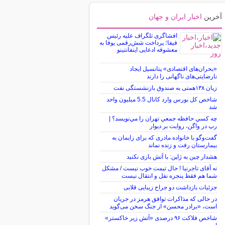
آخرین
اخبار ایران و جهان
افشاگری تلگراف علیه رئیس
فیفا؛ پرداخت شش‌رقمی یوفا به
معشوقه ادعایی اینفانتینو
«بحران‌های اقتصادی» پتانسیل ایجاد
نارضایتی‌های ناگهانی را دارند
زیان ۱۳۸همتی به صندوق بازنشستگی نفت
شاخص کل بورس وارد کانال 5.5 میلیون واحد
شد
چه كسي حافظه جمعي تهران را مي‌نويسد؟ |
رپ در واگن، روايت بر ديوار
گفت‌وگو با خانواده مادری که برای زایمان به
بیمارستان رفت و زنده نماند
هشدار چین به ژاپن: با آتش بازی نکنید
نه آقای تاجرنیا ! حال تیمت خوب نیست / مشکل
شما هم فقط پنجره نقل و انتقال نیست
جزئیات بازداشت دو جراح زیبایی قلابی
در حالی که مذاکرات توافق هرمز در جریان
است، «برادر محسن» از جنگ سخن می‌گوید
شاخص فلاکت ۹۶ درصدی «آتش زیر خاکستر»