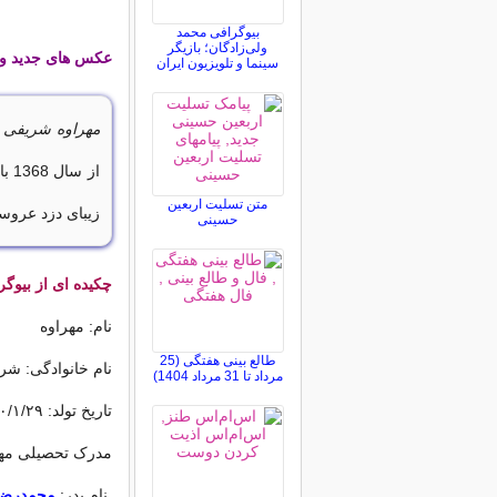
بیوگرافی محمد
ولی‌زادگان؛ بازیگر
عکس های جدید و 
سینما و تلویزیون ایران
مهراوه شریفی‌ ن
از 
متن تسلیت اربعین
زیبای دزد عروس
حسینی
چکیده ای از بیوگ
نام: مهراوه
طالع بینی هفتگی (25
نام خانوادگی: شری
مرداد تا 31 مرداد 1404)
تاریخ تولد: ١٣۶٠/١/٢٩
مدرک تحصیلی مهر
نام پدر:
محمدرضا 