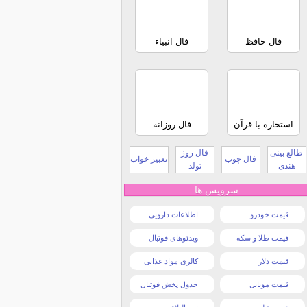
فال حافظ
فال انبیاء
استخاره با قرآن
فال روزانه
طالع بینی
فال روز
فال چوب
تعبیر خواب
هندی
تولد
سرویس ها
قیمت خودرو
اطلاعات دارویی
قیمت طلا و سکه
ویدئوهای فوتبال
قیمت دلار
کالری مواد غذایی
قیمت موبایل
جدول پخش فوتبال