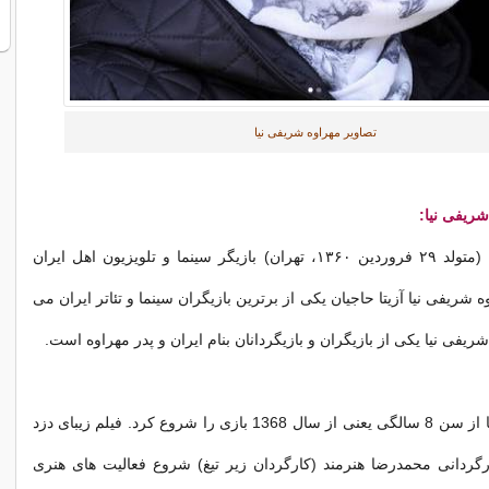
تصاویر مهراوه شریفی‌ نیا
شریفی نیا:
مهراوه شریفی‌نیا (متولد ۲۹ فروردین ۱۳۶۰، تهران) بازیگر سینما و تلویزیون اهل ایران
شریفی نیا آزیتا حاجیان یکی از برترین بازیگران سینما و تئاتر ایران می
یفی نیا یکی از بازیگران و بازیگردانان بنام ایران و پدر مهراوه است.
مهراوه شریفی نیا از سن 8 سالگی یعنی از سال 1368 بازی را شروع کرد. فیلم زیبای دزد
گردانی محمدرضا هنرمند (کارگردان زیر تیغ) شروع فعالیت های هنری