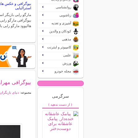
بیوگرافی و عکس های 
روانشناسی
استرالیایی
مارگو رابی بازیگر اس
زناشویی
بیوگرافی مارگو رابی
آشپزی و تغذیه
هالیوود مارگو رابی ب
کودکان و والدین
مذهبی
کامپیوتر و اینترنت
علمی
ورزش
مجله خودرو
بیوگرافی مهراو
دنیای بازیگران
مجموعه:
سرگرمی
( از دست ندهید )