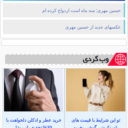
حسین مهری: سه ماه است ازدواج کرده ام
عکسهای جدید از حسین مهری
تو این شرایط با قیمت های
خرید عطر و ادکلن دلخواهت با
باورنکردنی گوشی بخرید
30% تخفیف از روژا