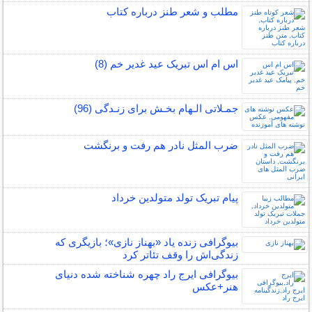
مطلب و شعر طنز درباره کتاب
اس ام اس تبریک عید غدیر خم (8)
جمـلاتی الـهام بخـش برای زنـدگی (96)
ضرب المثل نادر هم رفت و برنگشت
پیام تبریک تولد متولدین خرداد
بیوگرافی زنده یاد «بهناز نازی»؛ بازیگری که
زندگی‌اش را وقف تئاتر کرد
بیوگرافی ایرج راد چهره شناخته شده دنیای
هنر+عکس