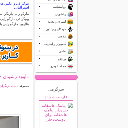
بیوگرافی و عکس های 
روانشناسی
استرالیایی
مارگو رابی بازیگر اس
زناشویی
بیوگرافی مارگو رابی
آشپزی و تغذیه
هالیوود مارگو رابی ب
کودکان و والدین
مذهبی
کامپیوتر و اینترنت
علمی
ورزش
مجله خودرو
داوود رشیدی +
دنیای بازیگران
مجموعه:
سرگرمی
( از دست ندهید )