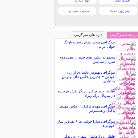
قیمت تبلت
نهج البلاغه
تیتر روزنامه ها
صحیفه سجادیه
پـربیننده سرگرمی
تازه های سرگرمی
بیوگرافی سحر نظام دوست بازیگر
جوان ایرانی
مجموعه عکس های جدید از فصل دوم
سریال ستایش
بیوگرافی بهنوش بختیاری از زبان
خودش + جدترین عکس های بهنوش
بختیاری
تصاویر دنیز چاکیر بازیگر نقش فرخنده
در سریال برگ ریزان
بیوگرافی مهدی پاکدل + عکس مهدی
پاکدل و همسرش
بیوگرافی سارا خوئینی‌ها + تصاویر سارا
خوئینی‌ها
قلقلی و رازهایش؛ سفری به زندگی