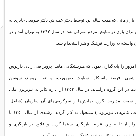
 بار زمانی که هفت ساله بود توسط دختر عمه‌اش دکتر طوسی حایری به
عبدالحسین نوشین برای بازی در نمایش مردم معرفی شد. در سال ۱۳۴۳ به تهران آمد و در
ان وابسته به وزارت فرهنگ و هنر استخدام شد.
روز را پایه‌گذاری نمود، که هنرپیشگانی مانند: پرویز فنی زاده، داریوش
اشمی، فهیمه راستکار، سیاوش طهمورث، مرضیه برومند، سوسن
تسلیمی، به عضویت در این گروه درآمدند. در سال ۱۳۵۲ از اداره تئاتر به تلویزیون ملی
 سمت مدیریت گروه نمایش‌ها و سرگرمی‌های آن سازمان (شامل:
سریال‌ها، مسابقات، تئاترهای تلویزیونی) مشغول به کار گردید. رشیدی از سال ۱۳۵۰ با
رار از تله» وارد عرصه بازیگری سینما گردید و علاوه بر بازیگری و
، تلویزیون و تئاتر به تهیه کنندگی سینما نیز روی آورد.