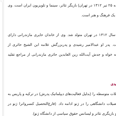
داوود رشیدی (زاده ۲۵ تیر ۱۳۱۲ در تهران) بازیگر تئاتر، سینما و تلویزیون ایران است. وی
 یک فرهنگ و هنر است.
داوود رشیدی در سال ۱۳۱۲ در تهران متولد شد. وی از خاندان حایری مازندرانی دارای
. پدر او عبدالامیر رشیدی و پدربزرگش علامه ابن الشیخ حائری از
خواه و جدش آیت‌الله زین العابدین حائری مازندرانی از مراجع تقلید
یدی
ات متوسطه را (بدلیل فعالیت‌های دیپلماتیک پدرش) در ترکیه و پاریس به
صیلات دانشگاهی را در ژنو ادامه داد. (فارغ‌التحصیل کنسرواترا ژنو در
 بازیگری تئاتر و لیسانس حقوق سیاسی از دانشگاه ژنو).