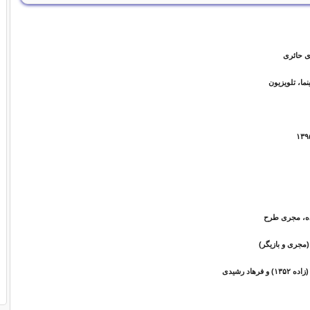
ی حائری
نما، تلویزیون
نده، مجری طرح
(مجری و بازیگر)
فرهاد رشیدی