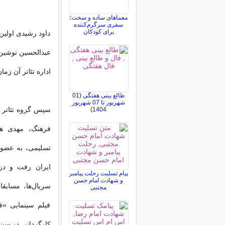
معماهای ساده و سخت؛
سفری سرگرم‌کننده
برای کودکان
داود رشیدی اولین
اداره تئاتر آن زم
طالع بینی هفتگی (01
شهریور تا 07 شهریور
سپس گروه تئاتر ام
1404)
فرهنگ، مهدی ه
ایران رفت و در
پیام تسلیت رحلت پیامبر
و شهادت امام حسن
مجتبی
فیلم سینمایی «ف
کارگردانی در سینما