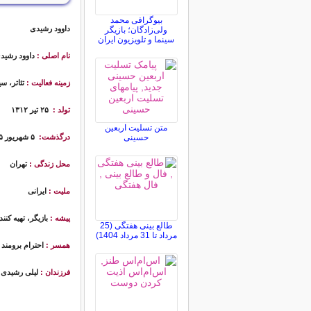
بیوگرافی محمد
داوود رشیدی
ولی‌زادگان؛ بازیگر
سینما و تلویزیون ایران
نام اصلی :
داوود رشید
زمینه فعالیت :
تئاتر، سی
تولد :
۲۵ تیر ۱۳۱۲
متن تسلیت اربعین
حسینی
درگذشت:
۵ شهریور ۱۳۹
۵
محل زندگی :
تهران
ملیت :
ایرانی
پیشه :
بازیگر، تهیه کن
طالع بینی هفتگی (25
مرداد تا 31 مرداد 1404)
همسر :
احترام برومند 
فرزندان :
لیلی رشیدی (زاده ۱۳۵۲) و 