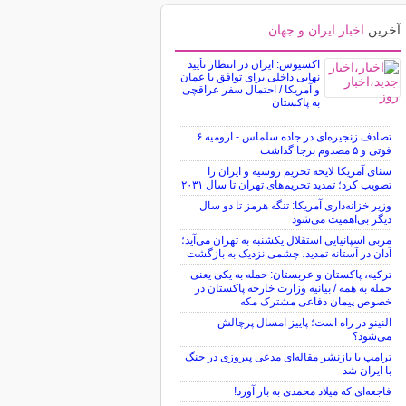
آخرین
اخبار ایران و جهان
اکسیوس: ایران در انتظار تأیید
نهایی داخلی برای توافق با عمان
و آمریکا / احتمال سفر عراقچی
به پاکستان
تصادف زنجیره‌ای در جاده سلماس - ارومیه ۶
فوتی و ۵ مصدوم برجا گذاشت
سنای آمریکا لایحه تحریم روسیه و ایران را
تصویب کرد؛ تمدید تحریم‌های تهران تا سال ۲۰۳۱
وزیر خزانه‌داری آمریکا: تنگه هرمز تا دو سال
دیگر بی‌اهمیت می‌شود
مربی اسپانیایی استقلال یکشنبه به تهران می‌آید؛
آدان در آستانه تمدید، چشمی نزدیک به بازگشت
ترکیه، پاکستان و عربستان: حمله به یکی یعنی
حمله به همه / بیانیه وزارت خارجه پاکستان در
خصوص پیمان دفاعی مشترک مکه
النینو در راه است؛ پاییز امسال پرچالش
می‌شود؟
ترامپ با بازنشر مقاله‌ای مدعی پیروزی در جنگ
با ایران شد
فاجعه‌ای که میلاد محمدی به بار آورد!