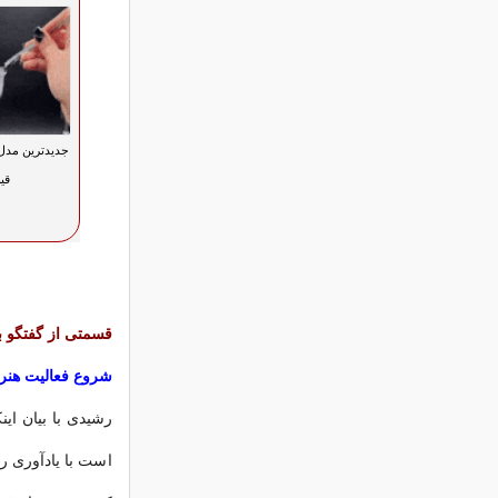
جدیدترین مدل 
قی
قسمتی از گفتگو ب
شروع فعالیت هنری
رشیدی با بیان ای
است با یادآوری ر