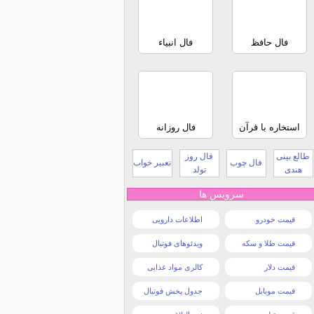
فال حافظ
فال انبیاء
استخاره با قرآن
فال روزانه
طالع بینی
فال روز
فال چوب
تعبیر خواب
هندی
تولد
سرویس ها
قیمت خودرو
اطلاعات دارویی
قیمت طلا و سکه
ویدئوهای فوتبال
قیمت دلار
کالری مواد غذایی
قیمت موبایل
جدول پخش فوتبال