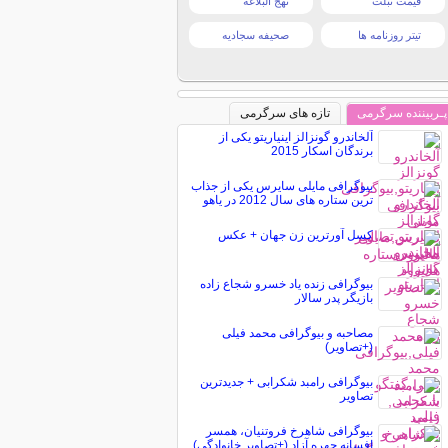
قیمت تبلت
نهج البلاغه
تیتر روزنامه ها
صحیفه سجادیه
پـربیننده سرگرمی
تازه های سرگرمی
آلخاندرو گونزالز اینیاریتو یکی از
برندگان اسکار 2015
بیوگرافی مایلی سایرس یکی از جذاب
ترین ستاره های سال 2012 در یاهو
کسل آورترین زن جهان + عکس
بیوگرافی زنده یاد خسرو شجاع زاده
بازیگر پدر سالار
مصاحبه و بیوگرافی محمد فیلی
(+تصاویر)
بیوگرافی رامبد شکرابی + جدیدترین
تصاویر
بیوگرافی شاهرخ فروتنیان، همسر
افسانه چهره آزاد (+تصاویر خانوادگی)