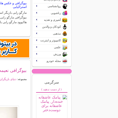
بیوگرافی و عکس های 
روانشناسی
استرالیایی
مارگو رابی بازیگر اس
زناشویی
بیوگرافی مارگو رابی
آشپزی و تغذیه
هالیوود مارگو رابی ب
کودکان و والدین
مذهبی
کامپیوتر و اینترنت
علمی
ورزش
مجله خودرو
بیوگرافی نعیم
دنیای بازیگران
مجموعه:
سرگرمی
( از دست ندهید )