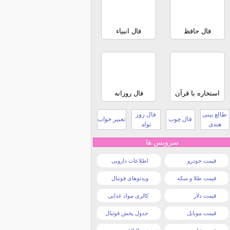
فال حافظ
فال انبیاء
استخاره با قرآن
فال روزانه
طالع بینی
فال روز
فال چوب
تعبیر خواب
هندی
تولد
سرویس ها
قیمت خودرو
اطلاعات دارویی
قیمت طلا و سکه
ویدئوهای فوتبال
قیمت دلار
کالری مواد غذایی
قیمت موبایل
جدول پخش فوتبال