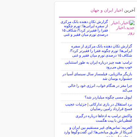
آخرین
اخبار ایران و جهان
گزارش تکان‌ دهنده بانک مرکزی
از سفره ایرانی‌ها؛ تورم چگونه
فقرا را فقیرتر کرد؟/ شکاف ۱۵
درصدی تورم میان فقیر و غنی
گزارش تکان‌ دهنده بانک مرکزی از سفره
ایرانی‌ها؛ تورم چگونه فقرا را فقیرتر کرد؟/
شکاف ۱۵ درصدی تورم میان فقیر و غنی
ترامپ: همه چیز درباره ایران به طور استثنایی
خوب پیش می‌رود
بازیگر مالزیایی، فیلمساز سال سینمای آسیا در
جشنواره بوسان شد
چرا مغز در هنگام خواب، انرژی خود را خالی
می‌کند
لیونل مسی چگونه میلیاردر شد؟
برد استقلال در بازی تدارکاتی | جزئیات عجیب
فسخ قرارداد رامین رضاییان
واکنش ترامپ به ادعاها درباره درگیری
لفظی‌اش با پیت هگست
العربیه: تماس‌های غیر مستقیم بین ایران و
آمریکا از طریق میانجی‌ها؛ این گفت‌و‌گو‌ها وارد
مرحله نهایی شده