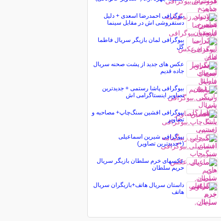
بیوگرافی احمدرضا اسعدی + دلیل
دستفروشی اش در مقابل سینما
بیوگرافی لمان بازیگر سریال فاطما
گل
عکس های جدید از پشت صحنه سریال
جاده قدیم
بیوگرافی پاشا رستمی + جدیدترین
تصاویر اینستاگرامی اش
بیوگرافی افشین سنگ‌چاپ+ مصاحبه و
تصاویر
بیوگرافی شیرین اسماعیلی
(+جدیدترین تصاویر)
عکسهای خرم سلطان بازیگر سریال
حریم سلطان
داستان سریال هاتف+بازیگران سریال
هاتف