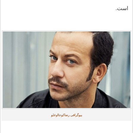
است.
بیوگرافی رضاکوجااوغلو