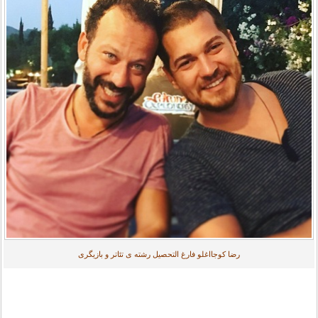
رضا کوجااغلو فارغ التحصیل رشته ی تئاتر و بازیگری