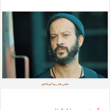
عکس های رضا کوجااغلو