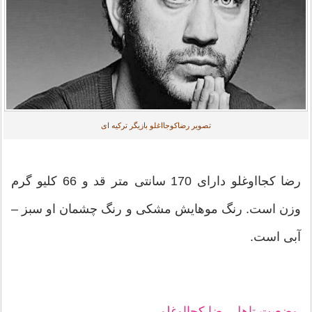
تصویر رضاکوجااغلو بازیگر ترکیه ای
رضا کجااوغلو دارای 170 سانتی متر قد و 66 کلیو گرم
وزن است. رنگ موهایش مشکی و رنگ چشمان او سبز –
آبی است.
وضعیت تاهل رضا کجااوغلو