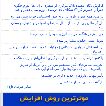
گزارش تکان‌ دهنده بانک مرکزی از سفره ایرانی‌ها؛ تورم چگونه
فقرا را فقیرتر کرد؟/ شکاف ۱۵ درصدی تورم میان فقیر و غنی
ترامپ: همه چیز درباره ایران به طور استثنایی خوب پیش می‌رود
بازیگر مالزیایی، فیلمساز سال سینمای آسیا در جشنواره بوسان
شد
چرا مغز در هنگام خواب، انرژی خود را خالی می‌کند
لیونل مسی چگونه میلیاردر شد؟
برد استقلال در بازی تدارکاتی | جزئیات عجیب فسخ قرارداد رامین
رضاییان
واکنش ترامپ به ادعاها درباره درگیری لفظی‌اش با پیت هگست
العربیه: تماس‌های غیر مستقیم بین ایران و آمریکا از طریق
میانجی‌ها؛ این گفت‌و‌گو‌ها وارد مرحله نهایی شده
تأثیر پنهانی داروهای جدید لاغری بر چشم‌ها!
بازگشت کتابی بعد از ۱۵۰سال
سایر خبرهای داغ »