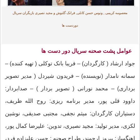
معصومه کریمی , ونوس حسن کانلی, فرانک گلنوش و مجید نصیری بازیگران سریال
دوردست ها
عوامل پشت صحنه سریال دور دست ها
جواد ارشاد ( کارگردان) – فریبا بانک توکلی ( تهیه کننده) –
سمانه نامدار (نویسنده) – فریدون شیردل ( مدیر تصویر
برداری) – محمد نورانی ( تصویر بردار ) – صدابردار:
داوود قلی پور، مدیر برنامه ریزی: روح الله ظریف،
دستیاران کارگردان: میثم نجفی، مجتبی صدیقی، نوشین
لکزی، مدیر تولید: مجید نصیری، تدوین: علیرضا کمال پور،
اهنگساز: پیروز ارجمند، طراح صحنه : حسن علیزاده فرد،