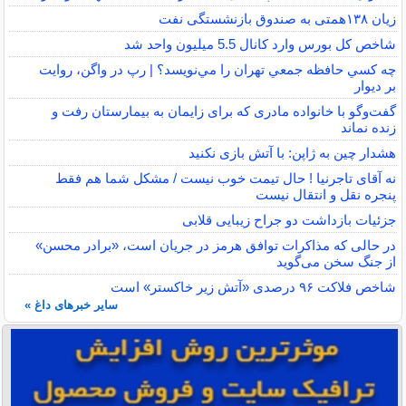
زیان ۱۳۸همتی به صندوق بازنشستگی نفت
شاخص کل بورس وارد کانال 5.5 میلیون واحد شد
چه كسي حافظه جمعي تهران را مي‌نويسد؟ | رپ در واگن، روايت
بر ديوار
گفت‌وگو با خانواده مادری که برای زایمان به بیمارستان رفت و
زنده نماند
هشدار چین به ژاپن: با آتش بازی نکنید
نه آقای تاجرنیا ! حال تیمت خوب نیست / مشکل شما هم فقط
پنجره نقل و انتقال نیست
جزئیات بازداشت دو جراح زیبایی قلابی
در حالی که مذاکرات توافق هرمز در جریان است، «برادر محسن»
از جنگ سخن می‌گوید
شاخص فلاکت ۹۶ درصدی «آتش زیر خاکستر» است
سایر خبرهای داغ »