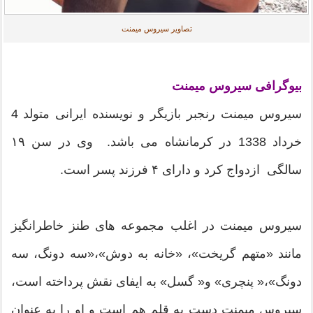
تصاویر سیروس میمنت
بیوگرافی سیروس میمنت
سیروس میمنت رنجبر بازیگر و نویسنده ایرانی متولد 4
خرداد 1338 در کرمانشاه می باشد. وی در سن ۱۹
سالگی ازدواج کرد و دارای ۴ فرزند پسر است.
سیروس میمنت در اغلب مجموعه های طنز خاطرانگیز
مانند «متهم گریخت»، «خانه به دوش»،«سه دونگ، سه
دونگ»،« پنچری» و« گسل» به ایفای نقش پرداخته است،
سیروس میمنت دست به قلم هم است و او را به عنوان