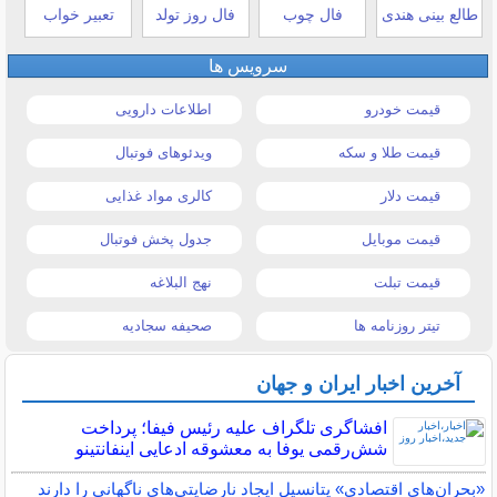
طالع بینی هندی
فال چوب
فال روز تولد
تعبیر خواب
سرویس ها
قیمت خودرو
اطلاعات دارویی
قیمت طلا و سکه
ویدئوهای فوتبال
قیمت دلار
کالری مواد غذایی
قیمت موبایل
جدول پخش فوتبال
قیمت تبلت
نهج البلاغه
تیتر روزنامه ها
صحیفه سجادیه
آخرین اخبار ایران و جهان
افشاگری تلگراف علیه رئیس فیفا؛ پرداخت
شش‌رقمی یوفا به معشوقه ادعایی اینفانتینو
«بحران‌های اقتصادی» پتانسیل ایجاد نارضایتی‌های ناگهانی را دارند