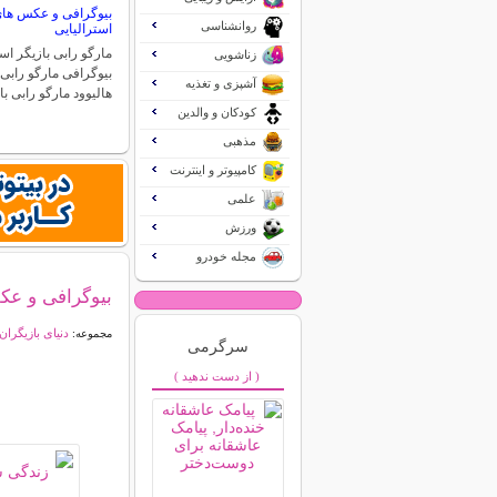
بیوگرافی و عکس های 
روانشناسی
استرالیایی
مارگو رابی بازیگر اس
زناشویی
بیوگرافی مارگو رابی
آشپزی و تغذیه
هالیوود مارگو رابی ب
کودکان و والدین
مذهبی
کامپیوتر و اینترنت
علمی
ورزش
مجله خودرو
بیوگرافی و ع
دنیای بازیگران
مجموعه:
سرگرمی
( از دست ندهید )