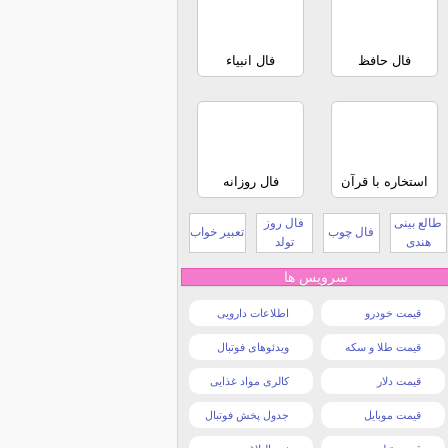
فال حافظ
فال انبیاء
استخاره با قرآن
فال روزانه
طالع بینی
فال روز
فال چوب
تعبیر خواب
هندی
تولد
سرویس ها
قیمت خودرو
اطلاعات دارویی
قیمت طلا و سکه
ویدئوهای فوتبال
قیمت دلار
کالری مواد غذایی
قیمت موبایل
جدول پخش فوتبال