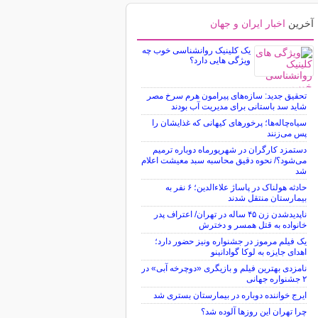
آخرین
اخبار ایران و جهان
یک کلینیک روانشناسی خوب چه
ویژگی هایی دارد؟
تحقیق جدید: سازه‌های پیرامون هرم سرخ مصر
شاید سد باستانی برای مدیریت آب بودند
سیاه‌چاله‌ها؛ پرخورهای کیهانی که غذایشان را
پس می‌زنند
دستمزد کارگران در شهریورماه دوباره ترمیم
می‌شود؟/ نحوه دقیق محاسبه سبد معیشت اعلام
شد
حادثه هولناک در پاساژ علاءالدین؛ ۶ نفر به
بیمارستان منتقل شدند
ناپدیدشدن زن ۴۵ ساله در تهران/ اعتراف پدر
خانواده به قتل همسر و دخترش
یک فیلم مرموز در جشنواره ونیز حضور دارد؛
اهدای جایزه به لوکا گوادانینو
نامزدی بهترین فیلم و بازیگری «دوچرخه آبی» در
۲ جشنواره جهانی
ایرج خواننده دوباره در بیمارستان بستری شد
چرا تهران این روزها آلوده شد؟