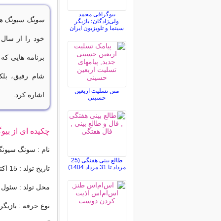
بیوگرافی محمد
سونگ سیونگ ه
ولی‌زادگان؛ بازیگر
سینما و تلویزیون ایران
شام رفیق، بل
متن تسلیت اربعین
اشاره کرد.
حسینی
چکیده ای از بی
نام : سونگ سیون
طالع بینی هفتگی (25
مرداد تا 31 مرداد 1404)
تاریخ تولد : 15 اکتبر 1976
محل تولد : سئول 
نوع حرفه‌ : بازیگر