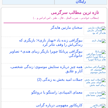
رایگان
تازه ترین مطالب سرگرمی
(مطالب خواندنی ، ضرب المثل ، فال ، طنز ، اس ام اس و ...)
سایر مطالب سرگرمی
سخنان مارتین هایدگر
بیوگرافی زنده یاد «بهناز نازی»؛ بازیگری که
زندگی‌اش را وقف تئاتر کرد
بیوگرافی پریانکا چوپرا بازیگر زیبای هندی+ تصاویر
خانوادگی
همه چیز درباره ستایش موسوی: زندگی شخصی،
آثار و علایق
جملات امید بخش به زندگی (2)
معمای المپیادی: راستگو یا دروغگو
کاریکاتور مفهومی درباره گرانی