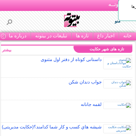
بـیتوتــه
ها
منو
خانه
اخبار داغ
تازه ها
تبلیغات در بیتوته
درباره ما
ت
تازه های شهر حکایت
بیشتر »
داستانی کوتاه از دفتر اول مثنوی
جواب دندان شکن
لقمه جانانه
شيشه هاي كسب و كار شما كدامند؟(حکایت مدیریتی)