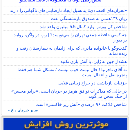
«بحران‌های اقتصادی» پتانسیل ایجاد نارضایتی‌های ناگهانی را دارند
زیان ۱۳۸همتی به صندوق بازنشستگی نفت
شاخص کل بورس وارد کانال 5.5 میلیون واحد شد
چه كسي حافظه جمعي تهران را مي‌نويسد؟ | رپ در واگن، روايت
بر ديوار
گفت‌وگو با خانواده مادری که برای زایمان به بیمارستان رفت و
زنده نماند
هشدار چین به ژاپن: با آتش بازی نکنید
نه آقای تاجرنیا ! حال تیمت خوب نیست / مشکل شما هم فقط
پنجره نقل و انتقال نیست
جزئیات بازداشت دو جراح زیبایی قلابی
در حالی که مذاکرات توافق هرمز در جریان است، «برادر محسن»
از جنگ سخن می‌گوید
شاخص فلاکت ۹۶ درصدی «آتش زیر خاکستر» است
سایر خبرهای داغ »