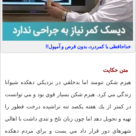
خداحافظی با کمردرد، بدون قرص و آمپول!!
متن حكايت
هيزم شكن تنومند اما بدخلقي در نزديكي دهكده شيوانا
زندگي مي كرد. هيزم شكن بسيار قوي بود و مي توانست
در كمتر از يك هفته يكصد تنه تراشيده درخت قطور را
تهيه و تحويل دهد اما چون زبان تلخ و تندي داشت با اهالي
شهرهاي دور قرار داد مي بست و براي مردم دهكده