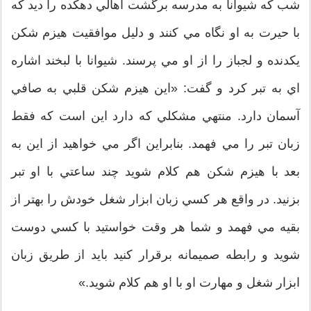
شب كه شيوانا به مدرسه برگشت اهالي دهكده را ديد كه
با حيرت به او نگاه مي كنند و دليل موافقيت هيزم شكن
يكدنده و لجباز را از او مي پرسند. شيوانا با لبخند اشاره
اي به تبر كرد و گفت: «اين هيزم شكن قلبي به صافي
آسمان دارد. منتهي مشكلي كه دارد اين است كه فقط
زبان تبر را مي فهمد. بنابراين اگر مي خواهيد از اين به
بعد با هيزم شكن هم كلام شويد چند ساعتي با او تبر
بزنيد. در واقع هر كسي زبان ابزار شغل خودش را بهتر از
بقيه مي فهمد و شما هر وقت خواستيد با كسي دوست
شويد و رابطه صميمانه برقرار كنيد بايد از طريق زبان
ابزار شغل و مهارت او با او هم كلام شويد.»