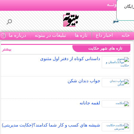
بـیتوتــه
ایگان
منو
خانه
اخبار داغ
تازه ها
تبلیغات در بیتوته
درباره ما
ت
تازه های شهر حکایت
بیشتر »
داستانی کوتاه از دفتر اول مثنوی
جواب دندان شکن
لقمه جانانه
شيشه هاي كسب و كار شما كدامند؟(حکایت مدیریتی)