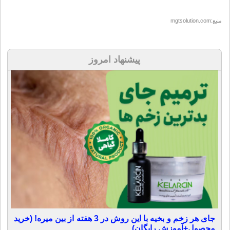
منبع:mgtsolution.com
پیشنهاد امروز
جای هر زخم و بخیه با این روش در 3 هفته از بین میره! (خرید
محصول+آموزش رایگان)