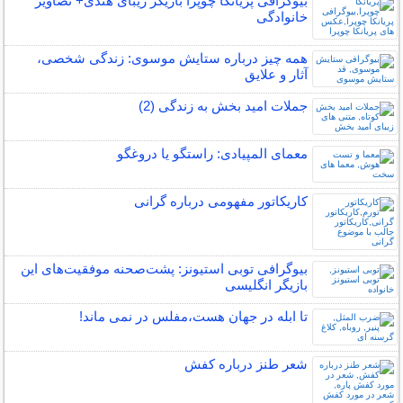
بیوگرافی پریانکا چوپرا بازیگر زیبای هندی+ تصاویر
خانوادگی
همه چیز درباره ستایش موسوی: زندگی شخصی،
آثار و علایق
جملات امید بخش به زندگی (2)
معمای المپیادی: راستگو یا دروغگو
کاریکاتور مفهومی درباره گرانی
بیوگرافی توبی استیونز: پشت‌صحنه موفقیت‌های این
بازیگر انگلیسی
تا ابله در جهان هست،مفلس در نمی ماند!
شعر طنز درباره کفش