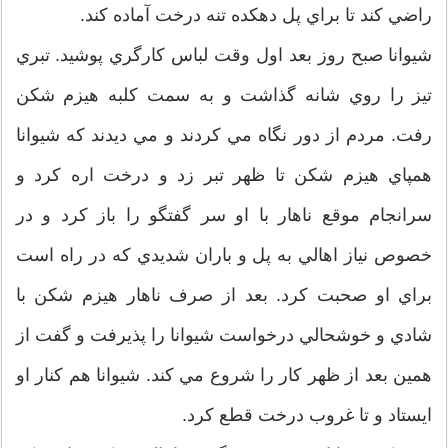
راضي كند تا براي پل دهكده تنه درخت آماده كند.
شيوانا صبح روز بعد اول وقت لباس كارگري پوشيد. تبري
تيز را روي شانه گذاشت و به سمت كلبه هيزم شكن
رفت. مردم از دور نگاه مي كردند و مي ديدند كه شيوانا
همپاي هيزم شكن تا ظهر تبر زد و درخت اره كرد و
سرانجام موقع ناهار با او سر گفتگو را باز كرد و در
خصوص نياز اهالي به پل و باران شديدي كه در راه است
براي او صحبت كرد. بعد از صرف ناهار هيزم شكن با
شادي و خوشحالي درخواست شيوانا را پذيرفت و گفت از
همين بعد از ظهر كار را شروع مي كند. شيوانا هم كنار او
ايستاد و تا غروب درخت قطع كرد.