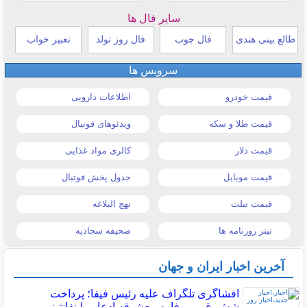
سایر فال ها
طالع بینی هندی
فال چوب
فال روز تولد
تعبیر خواب
سرویس ها
قیمت خودرو
اطلاعات دارویی
قیمت طلا و سکه
ویدئوهای فوتبال
قیمت دلار
کالری مواد غذایی
قیمت موبایل
جدول پخش فوتبال
قیمت تبلت
نهج البلاغه
تیتر روزنامه ها
صحیفه سجادیه
آخرین اخبار ایران و جهان
افشاگری تلگراف علیه رئیس فیفا؛ پرداخت
شش‌رقمی یوفا به معشوقه ادعایی اینفانتینو