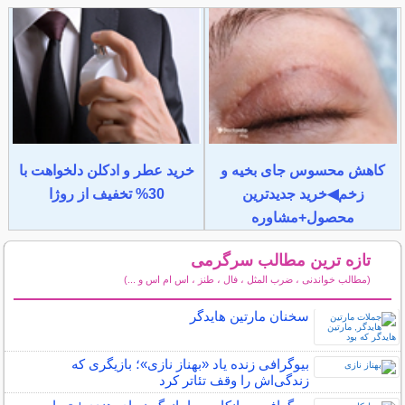
کاهش محسوس جای بخیه و
خرید عطر و ادکلن دلخواهت با
زخم◀خرید جدیدترین
30% تخفیف از روژا
محصول+مشاوره
تازه ترین مطالب سرگرمی
(مطالب خواندنی ، ضرب المثل ، فال ، طنز ، اس ام اس و ...)
سایر مطالب سرگرمی
سخنان مارتین هایدگر
بیوگرافی زنده یاد «بهناز نازی»؛ بازیگری که
زندگی‌اش را وقف تئاتر کرد