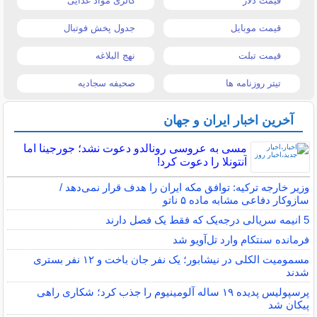
قیمت دلار
کالری مواد غذایی
قیمت موبایل
جدول پخش فوتبال
قیمت تبلت
نهج البلاغه
تیتر روزنامه ها
صحیفه سجادیه
آخرین اخبار ایران و جهان
مسی به عروسی رونالدو دعوت نشد؛ جورجینا اما
آنتونلا را دعوت کرد!
وزیر خارجه ترکیه: توافق مکه ایران را هدف قرار نمی‌دهد /
سازوکار دفاعی مشابه ماده ۵ ناتو
5 انیمه سریالی درجه‌یک که فقط یک فصل دارند
فرمانده سنتکام وارد تل‌آویو شد
مسمومیت الکلی در نیشابور؛ یک نفر جان باخت و ۱۲ نفر بستری
شدند
پرسپولیس پدیده ۱۹ ساله آلومینیوم را جذب کرد؛ شکاری راهی
پیکان شد