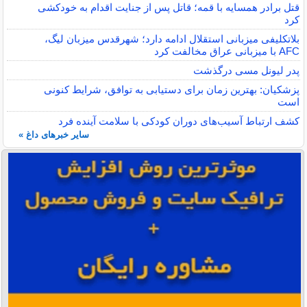
قتل برادر همسایه با قمه؛ قاتل پس از جنایت اقدام به خودکشی
کرد
بلاتکلیفی میزبانی استقلال ادامه دارد؛ شهرقدس میزبان لیگ،
AFC با میزبانی عراق مخالفت کرد
پدر لیونل مسی درگذشت
پزشکیان: بهترین زمان برای دستیابی به توافق، شرایط کنونی
است
کشف ارتباط آسیب‌های دوران کودکی با سلامت آینده فرد
سایر خبرهای داغ »