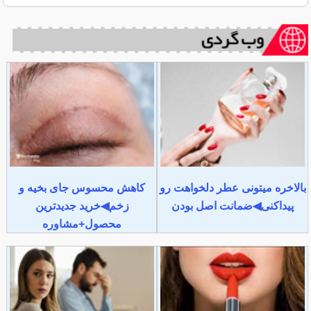
بالاخره میتونی عطر دلخواهت رو
کاهش محسوس جای بخیه و
پیداکنی◀ضمانت اصل بودن
زخم◀خرید جدیدترین
محصول+مشاوره