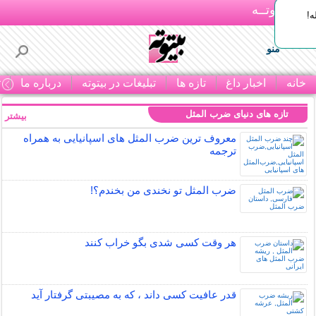
بـیتوتــه
ه!
منو
خانه
اخبار داغ
تازه ها
تبلیغات در بیتوته
درباره ما
ت
تازه های دنیای ضرب المثل
بیشتر »
معروف ترین ضرب المثل های اسپانیایی به همراه
ترجمه
ضرب المثل تو نخندی من بخندم؟!
هر وقت کسی شدی بگو خراب کنند
قدر عافیت کسی داند ، که به مصیبتی گرفتار آید