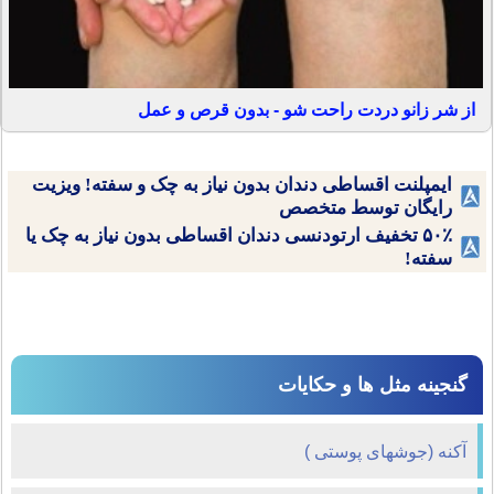
از شر زانو دردت راحت شو - بدون قرص و عمل
ایمپلنت اقساطی دندان بدون نیاز به چک و سفته! ویزیت
رایگان توسط متخصص
۵۰٪ تخفیف ارتودنسی دندان اقساطی بدون نیاز به چک یا
سفته!
گنجینه مثل ها و حکایات
آکنه (جوشهای پوستی )