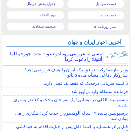
قیمت موبایل
جدول پخش فوتبال
قیمت تبلت
نهج البلاغه
تیتر روزنامه ها
صحیفه سجادیه
آخرین اخبار ایران و جهان
مسی به عروسی رونالدو دعوت نشد؛ جورجینا اما
آنتونلا را دعوت کرد!
وزیر خارجه ترکیه: توافق مکه ایران را هدف قرار نمی‌دهد /
سازوکار دفاعی مشابه ماده ۵ ناتو
5 انیمه سریالی درجه‌یک که فقط یک فصل دارند
فرمانده سنتکام وارد تل‌آویو شد
مسمومیت الکلی در نیشابور؛ یک نفر جان باخت و ۱۲ نفر بستری
شدند
پرسپولیس پدیده ۱۹ ساله آلومینیوم را جذب کرد؛ شکاری راهی
پیکان شد
قتل برادر همسایه با قمه؛ قاتل پس از جنایت اقدام به خودکشی