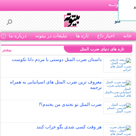
بـیتوتــه
و
منو
خانه
اخبار داغ
تازه ها
تبلیغات در بیتوته
درباره ما
ت
تازه های دنیای ضرب المثل
بیشتر »
داستان ضرب المثل دوستی با مردم دانا نكوست
معروف ترین ضرب المثل های اسپانیایی به همراه
ترجمه
ضرب المثل تو نخندی من بخندم؟!
هر وقت کسی شدی بگو خراب کنند