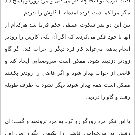
اذیت كرده! تو اینجا چه كار می‌كنی و مرد زورگو پاسخ داد
مگر مرا كم اذیت كرده آمده‌ام تا گاوش را بدزدم.
بین این دو نفر سكوت عمیقی حكم فرما شد هركدام از
آنها با خود فكر می‌كردند كه اگر آن یكی كارش را زودتر
انجام بدهد، می‌تواند كار فرد دیگر را خراب كند. اگر گاو
زودتر دزدیده شود، ممكن است سروصدایی ایجاد كند و
قاضی از خواب بیدار شود و اگر قاضی را زودتر بكشند
ممكن است همه بیدار شوند دیگر نشود به طرف طویله
رفت و گاو را دزدید.
با این فكر مرد زورگو رو كرد به مرد ثروتمند و گفت: ‌ای
رفیق! تو می‌خواهی قاضی را بكشی! بگذار من اول