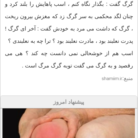
گرگ گفت : بگذار نگاه كنم ، اسب پاهایش را بلند كرد و
چنان لگد محكمی به سر گرگ زد كه مغزش بیرون ریخت
، گرگ كه داشت می مرد به خودش گفت : آخر ای گرگ !
پدرت نعلبند بود ، مادرت نعلبند بود ؟ ترا چه به نعلبندی ؟
اسب هم از خوشحالی نمی دانست چه كند ؟ هی می
رقصید و به گرگ می گفت توبه گرگ مرگ است .
منبع:
shamiim.ir
پیشنهاد امروز