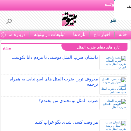
بـیتوتــه
یف
منو
خانه
اخبار داغ
تازه ها
تبلیغات در بیتوته
درباره ما
ت
تازه های دنیای ضرب المثل
بیشتر »
داستان ضرب المثل دوستی با مردم دانا نكوست
معروف ترین ضرب المثل های اسپانیایی به همراه
ترجمه
ضرب المثل تو نخندی من بخندم؟!
هر وقت کسی شدی بگو خراب کنند