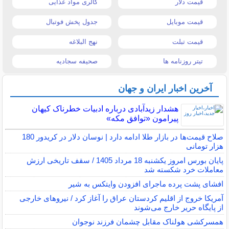
قیمت دلار
کالری مواد غذایی
قیمت موبایل
جدول پخش فوتبال
قیمت تبلت
نهج البلاغه
تیتر روزنامه ها
صحیفه سجادیه
آخرین اخبار ایران و جهان
هشدار زیدآبادی درباره ادبیات خطرناک کیهان
پیرامون «توافق مکه»
صلاح قیمت‌ها در بازار طلا ادامه دارد | نوسان دلار در کریدور 180
هزار تومانی
پایان بورس امروز یکشنبه 18 مرداد 1405 / سقف تاریخی ارزش
معاملات خرد شکسته شد
افشای پشت پرده ماجرای افزودن وایتکس به شیر
آمریکا خروج از اقلیم کردستان عراق را آغاز کرد / نیروهای خارجی
از پایگاه حریر خارج می‌شوند
همسرکشی هولناک مقابل چشمان فرزند نوجوان