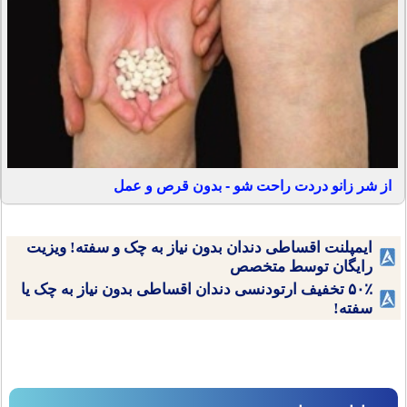
از شر زانو دردت راحت شو - بدون قرص و عمل
ایمپلنت اقساطی دندان بدون نیاز به چک و سفته! ویزیت
رایگان توسط متخصص
۵۰٪ تخفیف ارتودنسی دندان اقساطی بدون نیاز به چک یا
سفته!