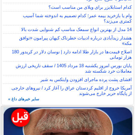
کدام استابلایزر برای ویلای من مناسب است؟
وام یا بازخرید بیمه عمر؛ کدام تصمیم به اندوخته شما آسیب
کمتری می‌زند؟
14 مدل از بهترین انواع سمعک مناسب کم شنوایی شدت بالا
هشدار زیدآبادی درباره ادبیات خطرناک کیهان پیرامون «توافق
مکه»
اصلاح قیمت‌ها در بازار طلا ادامه دارد | نوسان دلار در کریدور 180
هزار تومانی
پایان بورس امروز یکشنبه 18 مرداد 1405 / سقف تاریخی ارزش
معاملات خرد شکسته شد
افشای پشت پرده ماجرای افزودن وایتکس به شیر
آمریکا خروج از اقلیم کردستان عراق را آغاز کرد / نیروهای خارجی
از پایگاه حریر خارج می‌شوند
سایر خبرهای داغ »