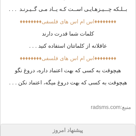
بــلـکه چـــیـزهـایـی اســت کـه یــاد مـی گــیـرنـد . . .
♦♦♦♦♦♦♦♦اس ام اس های فلسفی♦♦♦♦♦♦♦♦
کلمات شما قدرت دارند
عاقلانه از کلماتتان استفاده کنید . . .
♦♦♦♦♦♦♦♦اس ام اس های فلسفی♦♦♦♦♦♦♦♦
هیچوقت به کسى که بهت اعتماد داره، دروغ نگو
هیچوقت به کسى که بهت دروغ میگه، اعتماد نکن . . .
منبع:radsms.com
پیشنهاد امروز