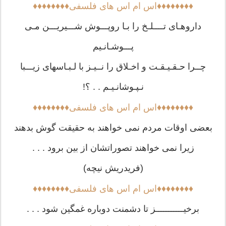
♦♦♦♦♦♦♦♦اس ام اس های فلسفی♦♦♦♦♦♦♦♦
داروهـای تــــلـخ را بـا روپـــوش شـــیریـــن مـی
پـــوشـانـیم
چــرا حـقـیـقـت و اخـلاق را نــیـز با لـبـاسهای زیـــبا
نـپـوشانـیـم . . ؟!
♦♦♦♦♦♦♦♦اس ام اس های فلسفی♦♦♦♦♦♦♦♦
بعضی اوقات مردم نمی خواهند به حقیقت گوش بدهند
زیرا نمی خواهند تصوراتشان از بین برود . . .
(فریدریش نیچه)
♦♦♦♦♦♦♦♦اس ام اس های فلسفی♦♦♦♦♦♦♦♦
برخیـــــــــــز تا دشمنت دوباره غمگین شود . . .