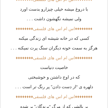
با دروغ میشه خیلی چیزارو بدست اورد
ولی نمیشه نگهشون داشت . . .
♦♦♦♦♦♦♦♦اس ام اس های فلسفی♦♦♦♦♦♦♦♦
کسی که در خانه شیشه ای زندگی میکنه
هرگز به سمت خونه دیگران سنگ پرت نمیکنه . . .
♦♦♦♦♦♦♦♦اس ام اس های فلسفی♦♦♦♦♦♦♦♦
خاصیت دنیاست
که در اوج داشتن و خوشبختی
دلهره ی “از دست دادن” پر رنگ تر است . . .
♦♦♦♦♦♦♦♦اس ام اس های فلسفی♦♦♦♦♦♦♦♦
بر بالشی که از مرگ “پرندگان” پر شده