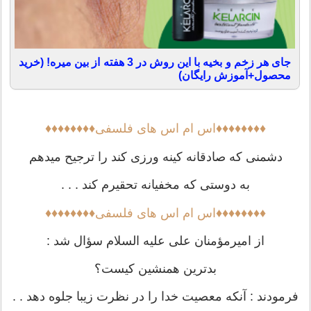
جای هر زخم و بخیه با این روش در 3 هفته از بین میره! (خرید
محصول+آموزش رایگان)
♦♦♦♦♦♦♦♦اس ام اس های فلسفی♦♦♦♦♦♦♦♦
دشمنی که صادقانه کینه ورزی کند را ترجیح میدهم
به دوستی که مخفیانه تحقیرم کند . . .
♦♦♦♦♦♦♦♦اس ام اس های فلسفی♦♦♦♦♦♦♦♦
از امیرمؤمنان علی علیه السلام سؤال شد :
بدترین همنشین کیست؟
فرمودند : آنکه معصیت خدا را در نظرت زیبا جلوه دهد . .