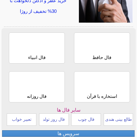
خرید عطر و ادکلن دلخواهت با
30% تخفیف از روژا
فال حافظ
فال انبیاء
استخاره با قرآن
فال روزانه
سایر فال ها
طالع بینی هندی
فال چوب
فال روز تولد
تعبیر خواب
سرویس ها