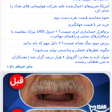
آمریکا تحریم‌های اعمال‌شده علیه شرکت هواپیمایی فلای بغداد را
حذف کرد
نحوه محاسبه قیمت نقره دست دوم
خرید تتر با قیمت جهانگیری
نرم‌افزار حسابداری ابری چیست؟ + جدول 1405 مزایا، مقایسه با
نرم‌افزارهای سنتی و راهنمای مهاجرت
ریزش موی سگ نشانه چیست؟ ۷ دلیل مهم که باید بدانید
چگونه عطرهای فصلی و مناسبتی تولید می‌شوند؟
شوک تازه به معادن؛ گازوئیل ۸ هزار درصد گران شد | معدنکاران
به مرز تعطیلی رسیدند
سایر خبرهای داغ »