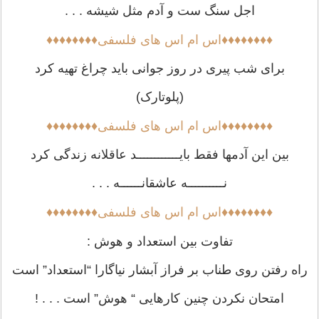
اجل سنگ ست و آدم مثل شیشه . . .
♦♦♦♦♦♦♦♦اس ام اس های فلسفی♦♦♦♦♦♦♦♦
برای شب پیری در روز جوانی باید چراغ تهیه کرد
(پلوتارک)
♦♦♦♦♦♦♦♦اس ام اس های فلسفی♦♦♦♦♦♦♦♦
بین این آدمها فقط بایــــــــــــد عاقلانه زندگی کرد
نــــــــــه عاشقانــــــه . . .
♦♦♦♦♦♦♦♦اس ام اس های فلسفی♦♦♦♦♦♦♦♦
تفاوت بین استعداد و هوش :
راه رفتن روی طناب بر فراز آبشار نیاگارا “استعداد” است
امتحان نکردن چنین کارهایی “ هوش” است . . . !