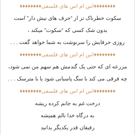
♦♦♦♦♦♦♦♦اس ام اس های فلسفی♦♦♦♦♦♦♦♦
سکوت خطرناک تر از “حرف هاى نیش دار” است
بدون شک کسى که “سکوت” میکند ،
روزى حرفایش را سرنوشت به شما خواهد گفت . . .
♦♦♦♦♦♦♦♦اس ام اس های فلسفی♦♦♦♦♦♦♦♦
مزرعه ای که حتی یک گندمش هم سهم من نمی شود،
چه فرقی می کند با سگ پاسبانی شود یا با مترسک . . .
♦♦♦♦♦♦♦♦اس ام اس های فلسفی♦♦♦♦♦♦♦♦
درخت غم به جانم کرده ریشه
به درگاه خدا نالم همیشه
رفیقان قدر یکدیگر بدانید