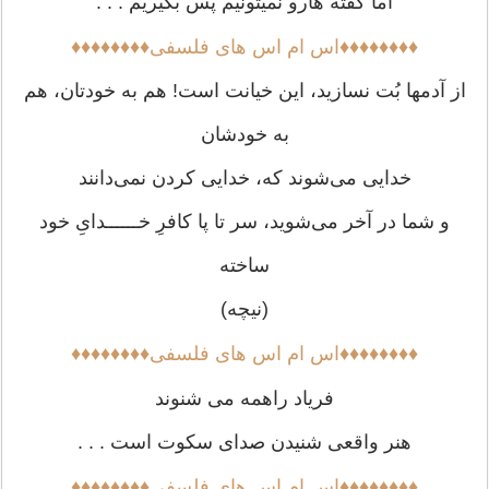
اما گفته هارو نمیتونیم پس بگیریم . . .
♦♦♦♦♦♦♦♦اس ام اس های فلسفی♦♦♦♦♦♦♦♦
از آدمها بُت نسازید، این خیانت است! هم به خودتان، هم
به خودشان
خدایی می‌شوند که، خدایی کردن نمی‌دانند
و شما در آخر می‌شوید، سر تا پا کافرِ خــــــدایِ خود
ساخته
(نیچه)
♦♦♦♦♦♦♦♦اس ام اس های فلسفی♦♦♦♦♦♦♦♦
فریاد راهمه می شنوند
هنر واقعی شنیدن صدای سکوت است . . .
♦♦♦♦♦♦♦♦اس ام اس های فلسفی♦♦♦♦♦♦♦♦