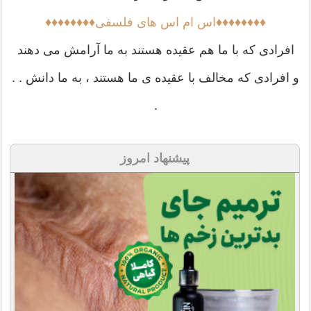
♦♦♦♦♦♦♦♦اس ام اس های فلسفی♦♦♦♦♦♦♦♦
افرادی که با ما هم عقیده هستند به ما آرامش می دهند
و افرادی که مخالف با عقیده ی ما هستند ، به ما دانش . .
.
پیشنهاد امروز