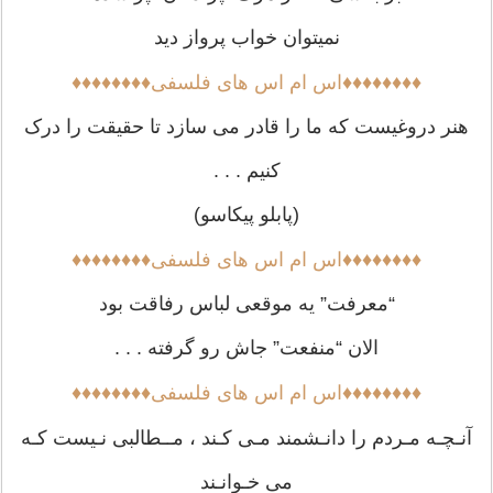
نمیتوان خواب پرواز دید
♦♦♦♦♦♦♦♦اس ام اس های فلسفی♦♦♦♦♦♦♦♦
هنر دروغیست که ما را قادر می سازد تا حقیقت را درک
کنیم . . .
(پابلو پیکاسو)
♦♦♦♦♦♦♦♦اس ام اس های فلسفی♦♦♦♦♦♦♦♦
“معرفت” یه موقعى لباس رفاقت بود
الان “منفعت” جاش رو گرفته . . .
♦♦♦♦♦♦♦♦اس ام اس های فلسفی♦♦♦♦♦♦♦♦
آنـچـه مـردم را دانـشمند مـی کـند ، مــطالبی نـیست کـه
می خـوانـند