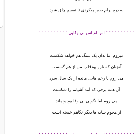
یه ذره برام صبر میکردی تا نفسم چاق شود
.°.°.°.°.°.°.°.°.° اس ام اس بی وفایی °.°.°.°.°.°.°.°.°.°
میروم اما بدان یک سنگ هم خواهد شکست
آنچنان که تارو پودقلب من از هم گسست
می روم با زخم هایی مانده از یک سال سرد
آن همه برفی که آمد آشیانم را شکست
می روم اما نگویی بی وفا بود ونماند
از هجوم سایه ها دیگر نگاهم خسته است