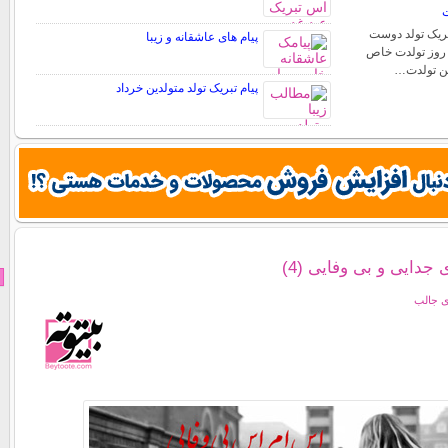
ت
تبریک تولد دوست
پیام های عاشقانه و زیبا
. روز تولدت خاص
شن تولدت…
پیام تبریک تولد متولدین خرداد
دایی و بی وفایی (4)
ی جالب