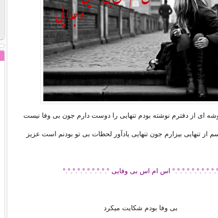
شه ای از دفترم نوشته بودم تنهایی را دوست دارم جون بی وفا نیست
یسم از تنهایی بیزارم جون تنهایی یادآور لحظات بی تو بودنم است عزیز
.°.°.°.°.°.°.°.°.° اس ام اس بی وفایی °.°.°.°.°.°.°.°.°.°
بی وفا بودم شکایت میکرد