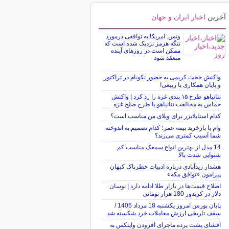
آخرین
اخبار ایران و جهان
ونس: آمریکا به توافقی درمورد
تنگه هرمز نزدیک شده است که
ممکن است در روزهای آینده
منعقد شود
واکنش حجت کریمی به حضور نکونام در تراکتور
و پایان همکاری با ربیعی!
نتانیاهو طرح ۱۵ بندی غزه را رد کرد | واکنش
حماس به مخالفت نتانیاهو با طرح صلح غزه
کدام استابلایزر برای ویلای من مناسب است؟
وام یا بازخرید بیمه عمر؛ کدام تصمیم به اندوخته
شما آسیب کمتری می‌زند؟
14 مدل از بهترین انواع سمعک مناسب کم
شنوایی شدت بالا
هشدار زیدآبادی درباره ادبیات خطرناک کیهان
پیرامون «توافق مکه»
اصلاح قیمت‌ها در بازار طلا ادامه دارد | نوسان
دلار در کریدور 180 هزار تومانی
پایان بورس امروز یکشنبه 18 مرداد 1405 /
سقف تاریخی ارزش معاملات خرد شکسته شد
افشای پشت پرده ماجرای افزودن وایتکس به