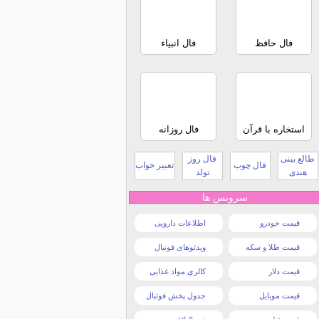
فال حافظ
فال انبیاء
استخاره با قرآن
فال روزانه
طالع بینی
فال روز
فال چوب
تعبیر خواب
هندی
تولد
سرویس ها
قیمت خودرو
اطلاعات دارویی
قیمت طلا و سکه
ویدئوهای فوتبال
قیمت دلار
کالری مواد غذایی
قیمت موبایل
جدول پخش فوتبال