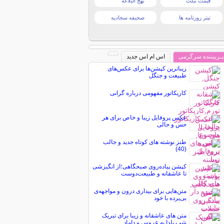
قیمت تبلت
نهج البلاغه
تیتر روزنامه ها
صحیفه سجادیه
پـربیننده سرگرمی
اس ام اس جدید
زیباترین کپشن‌ها برای عکس‌های
طبیعت و جنگل
کاریکاتور مفهومی درباره گرانی
عکس پروفایل زیبا و خاص برای هر
حس و حالی
طنز نوشته های کوتاه جدید و جالب
(40)
کپشن پیاده‌روی صبحگاهی؛از انگیزشی
تا عاشقانه و طبیعت‌دوست
متن‌هایی برای بیداری درون و مواجهه‌ی
بی‌پرده با خود
متن های عاشقانه و زیبا برای تبریک
شب یلدا به عروس و داماد