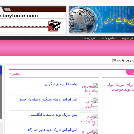
در بیتوته
تماس با ما
درباره ما
 بی وفایی (4)
بیشتر »
پیام دعا در حق دیگران
اس ام اس و پیام سنگین و تیکه دار جدید
متن تبریک تولد عاشقانه انگلیسی
اس ام اس تبریک عید غدیر خم (8)