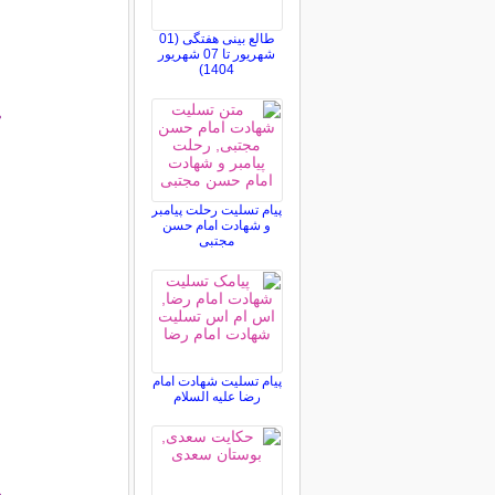
طالع بینی هفتگی (01
شهریور تا 07 شهریور
1404)
°
پیام تسلیت رحلت پیامبر
و شهادت امام حسن
مجتبی
پیام تسلیت شهادت امام
رضا علیه السلام