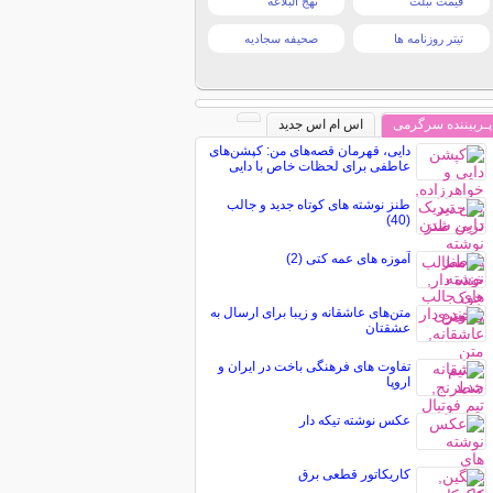
قیمت تبلت
نهج البلاغه
تیتر روزنامه ها
صحیفه سجادیه
پـربیننده سرگرمی
اس ام اس جدید
دایی، قهرمان قصه‌های من: کپشن‌های
عاطفی برای لحظات خاص با دایی
طنز نوشته های کوتاه جدید و جالب
(40)
آموزه های عمه کتی (2)
متن‌های عاشقانه و زیبا برای ارسال به
عشقتان
تفاوت های فرهنگی باخت در ایران و
اروپا
عکس نوشته تیکه دار
کاریکاتور قطعی برق