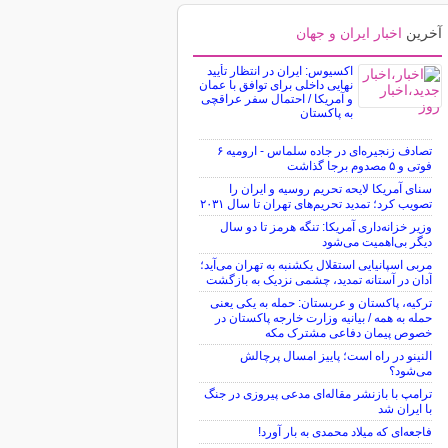
آخرین
اخبار ایران و جهان
اکسیوس: ایران در انتظار تأیید
نهایی داخلی برای توافق با عمان
و آمریکا / احتمال سفر عراقچی
به پاکستان
تصادف زنجیره‌ای در جاده سلماس - ارومیه ۶
فوتی و ۵ مصدوم برجا گذاشت
سنای آمریکا لایحه تحریم روسیه و ایران را
تصویب کرد؛ تمدید تحریم‌های تهران تا سال ۲۰۳۱
وزیر خزانه‌داری آمریکا: تنگه هرمز تا دو سال
دیگر بی‌اهمیت می‌شود
مربی اسپانیایی استقلال یکشنبه به تهران می‌آید؛
آدان در آستانه تمدید، چشمی نزدیک به بازگشت
ترکیه، پاکستان و عربستان: حمله به یکی یعنی
حمله به همه / بیانیه وزارت خارجه پاکستان در
خصوص پیمان دفاعی مشترک مکه
النینو در راه است؛ پاییز امسال پرچالش
می‌شود؟
ترامپ با بازنشر مقاله‌ای مدعی پیروزی در جنگ
با ایران شد
فاجعه‌ای که میلاد محمدی به بار آورد!