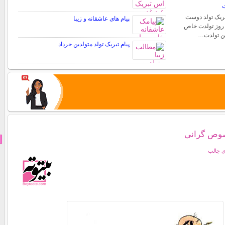
ت
تبریک تولد دوست
پیام های عاشقانه و زیبا
. روز تولدت خاص
شن تولدت…
پیام تبریک تولد متولدین خرداد
صوص گرانی
ی جالب