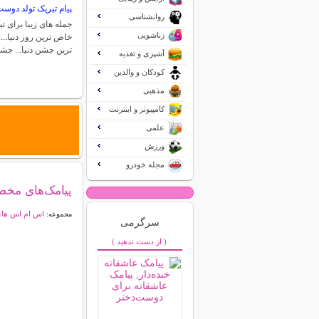
پیام تبریک تولد دوس
روانشناسی
جمله های زیبا برای 
زناشویی
خاص ترین روز دنیا..
ترین جشن دنیا... ج
آشپزی و تغذیه
کودکان و والدین
مذهبی
کامپیوتر و اینترنت
علمی
ورزش
مجله خودرو
پیامک‌های مخ
اس ام اس ها
مجموعه:
سرگرمی
( از دست ندهید )