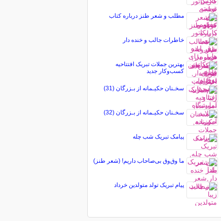
مطلب و شعر طنز درباره کتاب
خاطرات جالب و خنده دار
بهترین جملات تبریک افتتاحیه
کسب‌وکار جدید
سخـنان حکیـمانه از بـزرگان (31)
سخـنان حکیـمانه از بـزرگان (32)
پیامک تبریک شب چله
ما وق‌وق بی‌صاحاب داریم! (شعر طنز)
پیام تبریک تولد متولدین خرداد