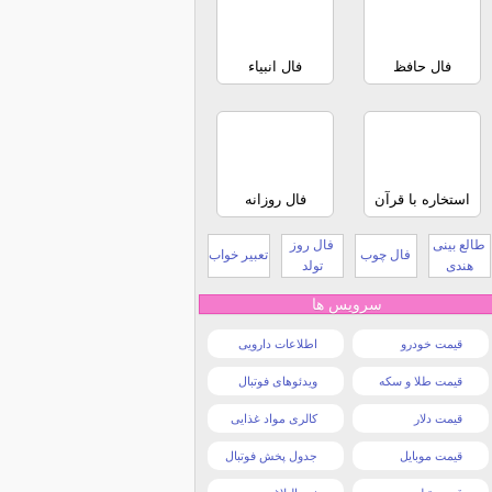
فال حافظ
فال انبیاء
استخاره با قرآن
فال روزانه
طالع بینی
فال روز
فال چوب
تعبیر خواب
هندی
تولد
سرویس ها
قیمت خودرو
اطلاعات دارویی
قیمت طلا و سکه
ویدئوهای فوتبال
قیمت دلار
کالری مواد غذایی
قیمت موبایل
جدول پخش فوتبال