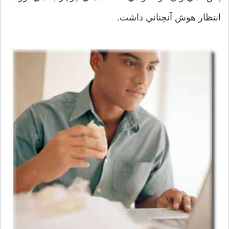
انتظار هوش آنچناني داشت.