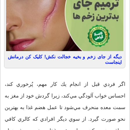
دیگه از جای زخم و بخیه خجالت نکش! کلیک کن درمانش
اینجاست
اگر فردي قبل از انجام يك كار مهم، پُرخوري كند،
احساس خواب آلودگي مي‌كند، زيرا گردش خود از مغز به
سمت معده منحرف مي‌شود تا عمل هضم غذا به بهترين
نحو صورت گيرد. از سوي ديگر افرادي كه كالري كافي