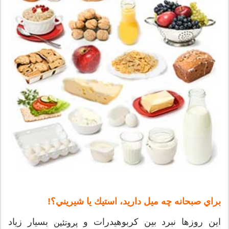
براي صبحانه چه ميل داريد، استيك يا شيريني؟!
اين روزها نبرد بين كربوهيدرات و
بسيار زياد
پروتئين