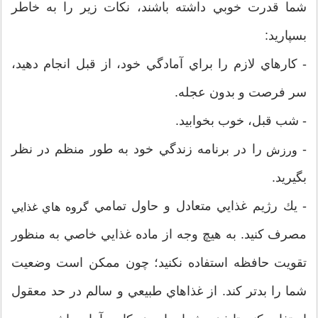
شما قدرت خوبي داشته باشند، نكات زير را به خاطر
بسپاريد:
- كارهاي لازم را براي آمادگي خود، از قبل انجام دهيد،
سر فرصت و بدون عجله.
- شب قبل، خوب بخوابيد.
-
را در برنامه زندگي خود به طور منظم در نظر
ورزش
بگيريد.
- يك رژيم غذايي متعادل و حاول تمامي
گروه هاي غذايي
مصرف كنيد. به هيچ وجه از ماده غذايي خاصي به منظور
تقويت حافظه استفاده نكنيد؛ چون ممكن است وضعيت
شما را بدتر كند. از غذاهاي طبيعي و سالم در حد معقول