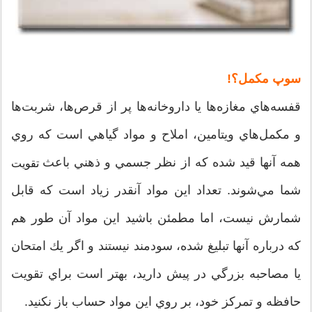
سوپ مكمل؟!
قفسه‌هاي مغازه‌ها يا داروخانه‌ها پر از قرص‌ها، شربت‌ها
و مكمل‌هاي ويتامين، املاح و مواد گياهي است كه روي
همه آنها قيد شده كه از نظر جسمي و ذهني باعث
تقويت
شما مي‌شوند. تعداد اين مواد آنقدر زياد است كه قابل
شمارش نيست، اما مطمئن باشيد اين مواد آن طور هم
كه درباره آنها تبليغ شده، سودمند نيستند و اگر يك امتحان
يا مصاحبه بزرگي در پيش داريد، بهتر است براي تقويت
حافظه و تمركز خود، بر روي اين مواد حساب باز نكنيد.