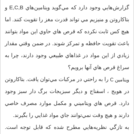
گزارش‌هايي وجود دارد كه مي‌گويد ويتامين‌هاي E,C,B و
بتاكاروتن و منيزيم مي تواند قدرت مغز را تقويت كنند. اما
هيچ كس ثابت نكرده كه قرص هاي حاوي اين مواد بتوانند
باعث تقويت حافظه و تمركز شوند. در ضمن وقتي مقدار
زيادي از اين مواد در غذاهاي طبيعي وجود دارند، چرا به
سراغ قرص هاي آنها برويم؟
را به راحتي در مركبات مي‌توان يافت. بتاكاروتن
ويتامين C
در هويج ، اسفناج و ديگر سبزيجات برگ دار سبز وجود
دارد. قرص هاي ويتاميني و مكمل موارد مصرف خاصي
دارند و هيچ وقت نمي‌توانند جاي مواد غذايي را بگيرند.
به تازگي نظريه‌هايي مطرح شده كه قابل توجه است.