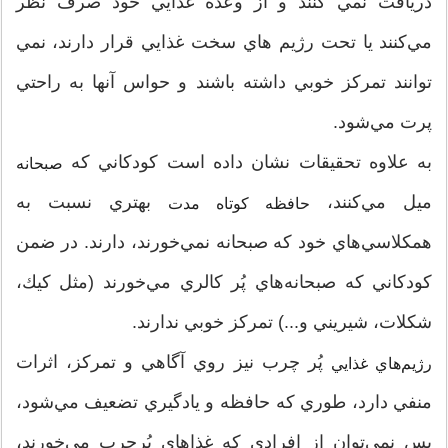
دريافت نمي كنند و از وعده غذايي خود صرف نظر
مي‌كنند يا تحت رژيم ‌هاي سخت غذايي قرار دارند، نمي
توانند تمركز خوبي داشته باشند و حواس آنها به راحتي
پرت مي‌شود.
به علاوه تحقيقات نشان داده است كودكاني كه
صبحانه
ميل مي‌كنند،
بهتري نسبت به
حافظه كوتاه مدت
همكلاسي‌هاي خود كه صبحانه نمي‌خورند، دارند. در ضمن
كودكاني كه صبحانه‌هاي پُر كالري مي‌خورند (مثل كيك،
شكلات، شيريني و...) تمركز خوبي ندارند.
پُر چرب نيز روي آگاهي و تمركز، اثرات
رژيم‌هاي غذايي
منفي دارد، طوري كه حافظه و يادگيري تضعيف مي‌شود،
پس نمي‌توان از افرادي كه غذاهاي پُرچرب مي‌خورند،