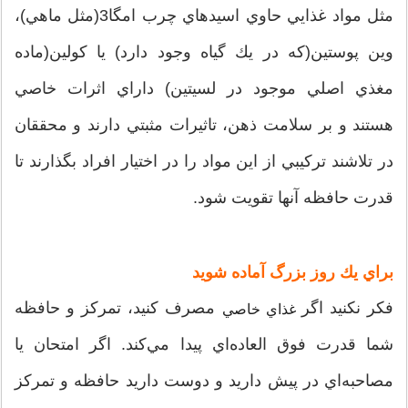
مثل مواد غذايي حاوي اسيد‌هاي چرب امگا3(مثل ماهي)،
وين پوستين(كه در يك گياه وجود دارد) يا كولين(ماده
مغذي اصلي موجود در لسيتين) داراي اثرات خاصي
هستند و بر سلامت ذهن، تاثيرات مثبتي دارند و محققان
در تلاشند تركيبي از اين مواد را در اختيار افراد بگذارند تا
قدرت حافظه آنها تقويت شود.
براي يك روز بزرگ آماده شويد
فكر نكنيد اگر
مصرف كنيد، تمركز و حافظه
غذاي خاصي
شما قدرت فوق العاده‌اي پيدا مي‌كند. اگر امتحان يا
مصاحبه‌اي در پيش داريد و دوست داريد حافظه و تمركز