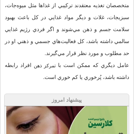
متخصصان تغذيه معتقدند تركيبي از غذاها مثل ميوه‌جات،
سبزيجات، غلات و ديگر مواد غذايي در كل باعث بهبود
سلامت جسم و ذهن مي‌شوند و اگر فردي رژيم غذايي
سالمي داشته باشد، كل فعاليت‌هاي جسمي و ذهني او در
حد مطلوب و مورد نظر قرار مي‌گيرند.
عامل ديگري كه ممكن است با
افراد رابطه
تمركز ذهن
داشته باشد، پُرخوري يا كم خوري است.
پیشنهاد امروز