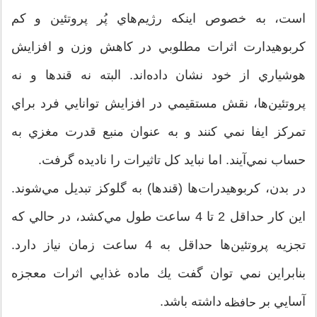
است، به خصوص اينکه رژيم‌هاي پُر پروتئين و كم
كربوهيدارت اثرات مطلوبي در كاهش وزن و افزايش
هوشياري از خود نشان داده‌اند. البته نه قندها و نه
پروتئين‌ها، نقش مستقيمي در افزايش توانايي فرد براي
تمركز ايفا نمي کنند و به عنوان منبع قدرت مغزي به
حساب نمي‌آيند. اما نبايد كل تاثيرات را ناديده گرفت.
در بدن، كربوهيدرات‌ها (قندها) به گلوكز تبديل مي‌شوند.
اين كار حداقل 2 تا 4 ساعت طول مي‌كشد، در حالي كه
تجزيه پروتئين‌ها حداقل به 4 ساعت زمان نياز دارد.
بنابراين نمي توان گفت يك ماده غذايي اثرات معجزه
آسايي بر
داشته باشد.
حافظه