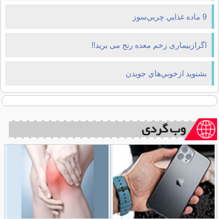
9 ماده غذايي چربي‌سوز
اگرازبیماری زخم معده رنج می برید!!
بشنويد ازخوبي‌هاي جويدن