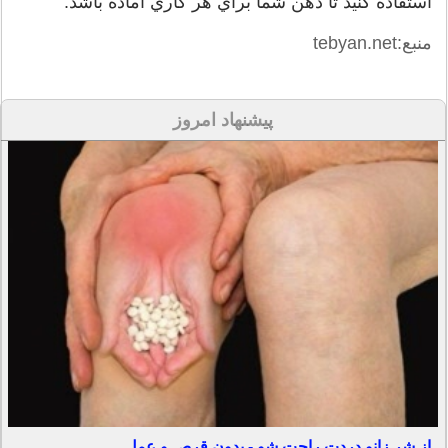
استفاده كنيد تا ذهن شما براي هر كاري آماده باشد.
منبع:tebyan.net
پیشنهاد امروز
از شر زانو دردت راحت شو - بدون قرص و عمل