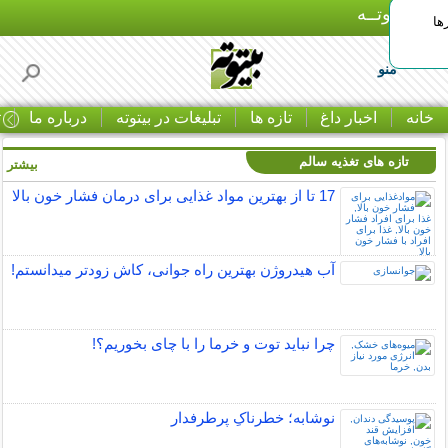
بـیتوتــه
ها
منو
خانه
اخبار داغ
تازه ها
تبلیغات در بیتوته
درباره ما
ت
تازه های تغذیه سالم
بیشتر »
17 تا از بهترین مواد غذایی برای درمان فشار خون بالا
آب هیدروژن بهترین راه جوانی، کاش زودتر میدانستم!
چرا نباید توت و خرما را با چای بخوریم؟!
نوشابه؛ خطرناکِ پرطرفدار