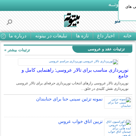
بـیتوتــه
ی های
منو
خانه
اخبار داغ
تازه ها
تبلیغات در بیتوته
درباره ما
ت
تزئینات عقد و عروسی
تزئینات بیشتر »
نورپردازی مناسب برای تالار عروسی: راهنمایی کامل و
جامع
نورپردازی تالار عروسی رازهای انتخاب نورپردازی حرفه‌ای برای تالار عروسی
نورپردازی نقش کلیدی در خلق…
نمونه تزئین سینی حنا برای حنابندان
تزیین اتاق خواب عروس