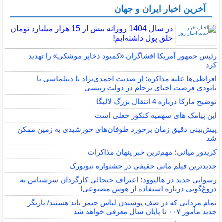
آخرین اخبار ایران و جهان
در سال 1404 روزانه بیش از 15 هزار میلیارد تومان
خلق پول داشته‌ایم!
رئیس جمهور آمریکا افشاگران «کمبود ذخایر موشکی» را تهدید
کرد
افراطی‌ها علیه مذاکره؛ از ضدیت احمدی‌نژاد با دیپلماسی تا
نابودی فرصت احیای برجام در دولت رییسی
توضیح مارکا درباره 4 انتقال بزرگ لالیگا
این پیامک های سهمیه کنکور جعلی است
پیش‌بینی دقیق زمان برخورد طوفان‌های خورشیدی به زمین ممکن
شد
کریدور میانی؛ مهم‌ترین خبر پنهان مذاکرات
جدیدترین فیلم مانی حقیقی در جشنواره نیویورک
رسوایی جدید در هالیوود؛ اعتراف جنجالی کارگردان سرشناس به
دروغ‌گویی درباره استفاده از هوش مصنوعی!
تمام مردانی که در صف پوشیدن لباس جیمز باند هستند/ بازیگر
جدید مأمور ۰۰۷ تا پایان سال معرفی خواهد شد