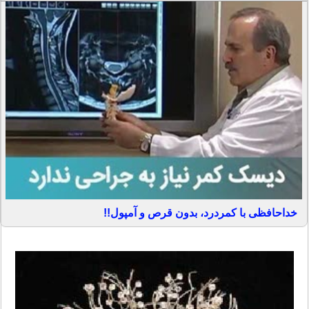
خداحافظی با کمردرد، بدون قرص و آمپول!!