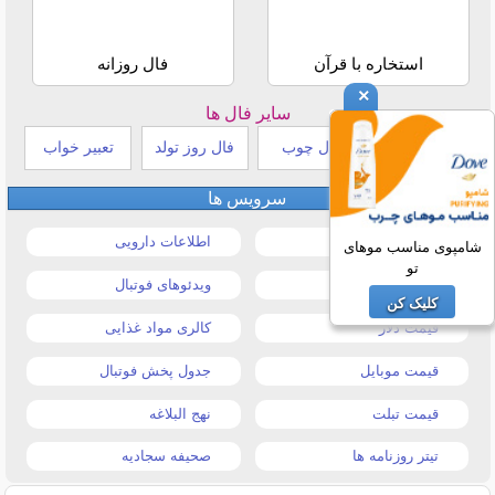
استخاره با قرآن
فال روزانه
×
سایر فال ها
طالع بینی هندی
فال چوب
فال روز تولد
تعبیر خواب
سرویس ها
قیمت خودرو
اطلاعات دارویی
شامپوی مناسب موهای
تو
قیمت طلا و سکه
ویدئوهای فوتبال
کلیک کن
قیمت دلار
کالری مواد غذایی
قیمت موبایل
جدول پخش فوتبال
قیمت تبلت
نهج البلاغه
تیتر روزنامه ها
صحیفه سجادیه