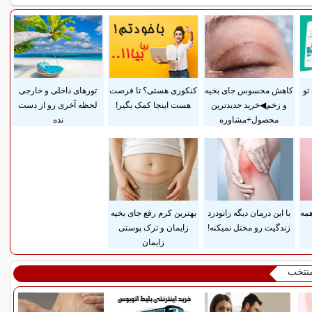
تو
کاهش محسوس جای بخیه
کنکوری هستی؟ تا فرصت
تورهای داخلی و خارجی
و زخم◀خرید جدیدترین
هست اینجا کمک بگیر!
لحظه آخری رو از دست
محصول+مشاوره
نده
همه
با این درمان دیگه زانودرد
بهترین کرم رفع جای بخیه
زندگیت رو مختل نمیکنه!
زایمان و ترک پوستی
زایمان
منتخب