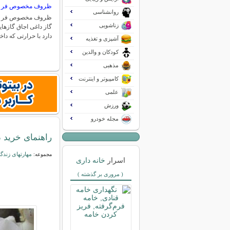
ظروف مخصوص فر
روانشناسی
ظروف مخصوص فر 
زناشویی
گاز داغی اجاق گازهای
دارد با حرارتی که دا
آشپزی و تغذیه
کودکان و والدین
مذهبی
کامپیوتر و اینترنت
علمی
ورزش
مجله خودرو
راهنمای خرید 
مهارتهای زندگ
مجموعه:
اسرار
خانه داری
( مروری بر گذشته )