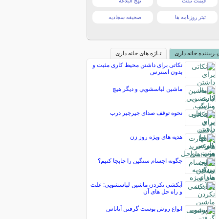
قیمت تبلت
نهج البلاغه
تیتر روزنامه ها
صحیفه سجادیه
پـربیننده خانه داری
تـازه های خانه داری
نکاتی برای داشتن محیط کاری مثبت و
بدون استرس
ماشين لباسشويي و ديگر هيچ
نحوه توقف صدای جیرجیر درب
هدیه های ویژه روز زن
چگونه اجسام سنگين را جابجا كنيم؟
آبکشی نکردن ماشین لباسشویی: علت
و راه حل های آن
انواع روش پوست گرفتن آناناس