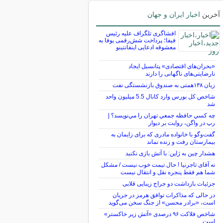
آخرین
اخبار ایران و جهان
افشاگری تلگراف علیه رئیس
فیفا؛ پرداخت شش‌رقمی یوفا به
معشوقه ادعایی اینفانتینو
«بحران‌های اقتصادی» پتانسیل ایجاد
نارضایتی‌های ناگهانی را دارند
زیان ۱۳۸همتی به صندوق بازنشستگی نفت
شاخص کل بورس وارد کانال 5.5 میلیون واحد
شد
چه كسي حافظه جمعي تهران را مي‌نويسد؟ |
رپ در واگن، روايت بر ديوار
گفت‌وگو با خانواده مادری که برای زایمان به
بیمارستان رفت و زنده نماند
هشدار چین به ژاپن: با آتش بازی نکنید
نه آقای تاجرنیا ! حال تیمت خوب نیست / مشکل
شما هم فقط پنجره نقل و انتقال نیست
جزئیات بازداشت دو جراح زیبایی قلابی
در حالی که مذاکرات توافق هرمز در جریان
است، «برادر محسن» از جنگ سخن می‌گوید
شاخص فلاکت ۹۶ درصدی «آتش زیر خاکستر»
است