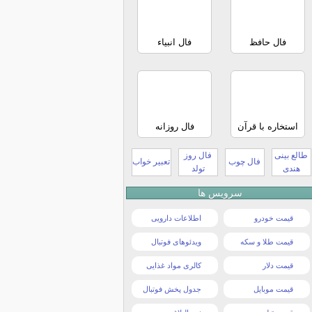
فال حافظ
فال انبیاء
استخاره با قرآن
فال روزانه
طالع بینی
فال روز
فال چوب
تعبیر خواب
هندی
تولد
سرویس ها
قیمت خودرو
اطلاعات دارویی
قیمت طلا و سکه
ویدئوهای فوتبال
قیمت دلار
کالری مواد غذایی
قیمت موبایل
جدول پخش فوتبال