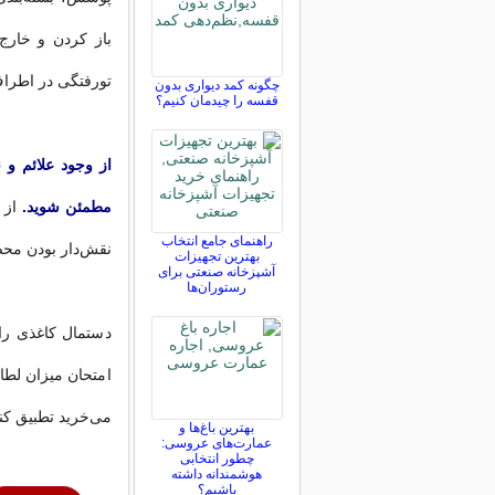
باز کردن و خارج
تورفتگی در اطراف 
چگونه کمد دیواری بدون
قفسه را چیدمان کنیم؟
از وجود علائم و ن
مطمئن شوید.
از 
راهنمای جامع انتخاب
نقش‌دار بودن محص
بهترین تجهیزات
آشپزخانه صنعتی برای
رستوران‌ها
دستمال کاغذی را 
امتحان میزان لطافت
می‌خرید تطبیق کند
بهترین باغ‌ها و
عمارت‌های عروسی:
چطور انتخابی
هوشمندانه داشته
باشیم؟