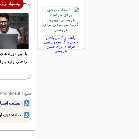
پیشنهاد ویژه
راهنمای کامل یافتن
دیجی یا گروه موسیقی
حرفه‌ای برای جشن
عروسی
با این دوره های 
راحتی وارد بازا
منبع : jamejamonline.ir
ایمپلنت اقسا
۵۰٪ تخفیف ارتودنسی دندان اقساطی بدون نیاز به چک یا سفته!