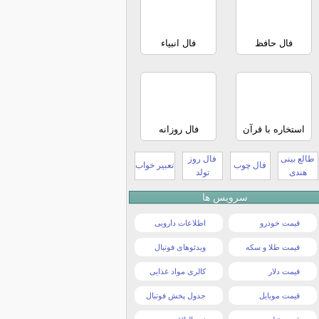
فال حافظ
فال انبیاء
استخاره با قرآن
فال روزانه
طالع بینی
فال روز
فال چوب
تعبیر خواب
هندی
تولد
سرویس ها
قیمت خودرو
اطلاعات دارویی
قیمت طلا و سکه
ویدئوهای فوتبال
قیمت دلار
کالری مواد غذایی
قیمت موبایل
جدول پخش فوتبال