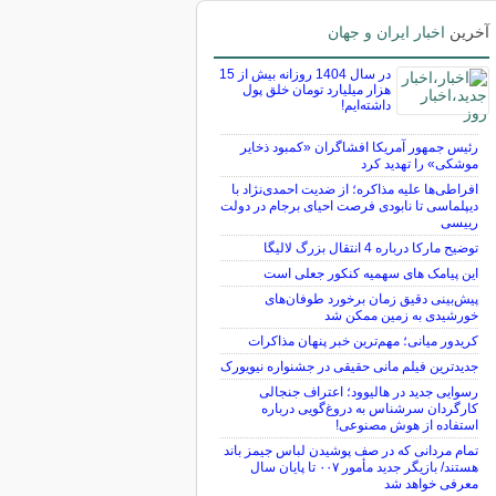
آخرین
اخبار ایران و جهان
در سال 1404 روزانه بیش از 15
هزار میلیارد تومان خلق پول
داشته‌ایم!
رئیس جمهور آمریکا افشاگران «کمبود ذخایر
موشکی» را تهدید کرد
افراطی‌ها علیه مذاکره؛ از ضدیت احمدی‌نژاد با
دیپلماسی تا نابودی فرصت احیای برجام در دولت
رییسی
توضیح مارکا درباره 4 انتقال بزرگ لالیگا
این پیامک های سهمیه کنکور جعلی است
پیش‌بینی دقیق زمان برخورد طوفان‌های
خورشیدی به زمین ممکن شد
کریدور میانی؛ مهم‌ترین خبر پنهان مذاکرات
جدیدترین فیلم مانی حقیقی در جشنواره نیویورک
رسوایی جدید در هالیوود؛ اعتراف جنجالی
کارگردان سرشناس به دروغ‌گویی درباره
استفاده از هوش مصنوعی!
تمام مردانی که در صف پوشیدن لباس جیمز باند
هستند/ بازیگر جدید مأمور ۰۰۷ تا پایان سال
معرفی خواهد شد