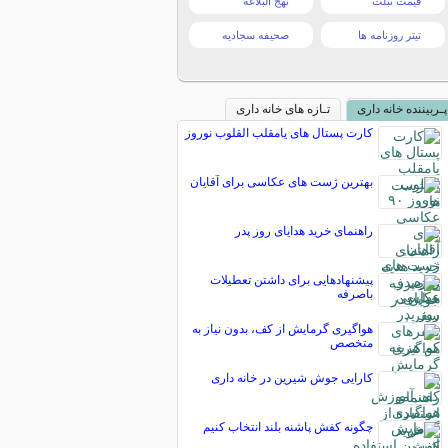
قیمت تبلت
نهج البلاغه
تیتر روزنامه ها
صحیفه سجادیه
پـربیننده خانه داری
تـازه های خانه داری
کارت پستال های یامقلب القلوب نوروز
بهترین ژست های عکاسی برای آقایان
راهنمای خرید هدایای روز پدر
پیشنهادهایی برای داشتن تعطیلات
باصرفه
هواگیری گرمایش از کف، بدون نیاز به
متخصص
کارایی جوش شیرین در خانه داری
چگونه کفش پاشنه بلند انتخاب کنیم