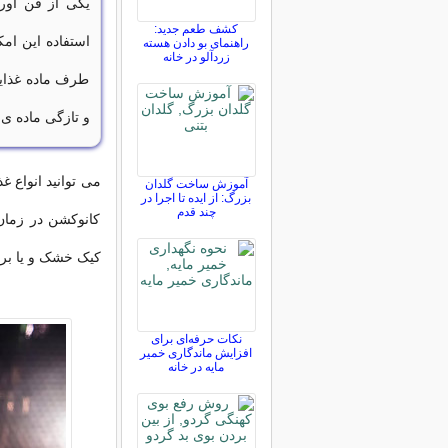
یکی از فن آور
کشف طعم جدید:
استفاده این ام
راهنمای بو دادن هسته
زردآلو در خانه
طرف ماده غذای
و تازگی ماده ی
می توانید انواع غذ
آموزش ساخت گلدان
بزرگ: از ایده تا اجرا در
چند قدم
کانوکشن در زمان
کیک خشک و یا بر
نکات حرفه‌ای برای
افزایش ماندگاری خمیر
مایه در خانه