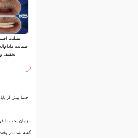
ایمپلنت اقس
تخفیف وی
- حتما پیش از پای
- زمان پخت با فره
گفته شد، در پخت