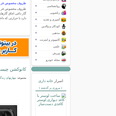
ظروف مخصوص فر
روانشناسی
ظروف مخصوص فر 
زناشویی
گاز داغی اجاق گازهای
دارد با حرارتی که دا
آشپزی و تغذیه
کودکان و والدین
مذهبی
کامپیوتر و اینترنت
علمی
ورزش
مجله خودرو
کانوکشن چیست 
مهارتهای زندگ
مجموعه:
اسرار
خانه داری
( مروری بر گذشته )