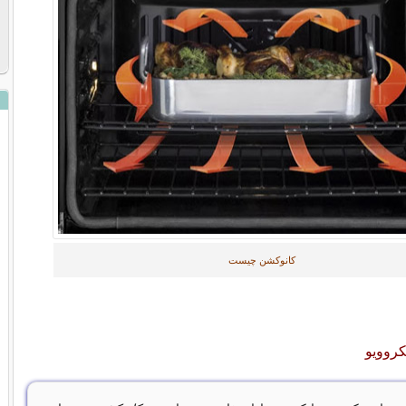
کانوکشن چیست
کروویو