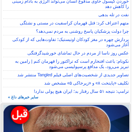
خوردن کپسول حاوی مدفوع انسان می‌تواند آلرژی به بادام زمینی
را کاهش دهد
نفت در تله بدهی
متهم اعتراف کرد: قتل قهرمان کراسفیت در مستی و نشئگی
چرا دولت پزشکیان پاسخ روشنی به مردم نمی‌دهد؟
پردازش چهره در مغز کودکان اوتیستیک؛ تفاوت‌هایی که از کودکی
آغاز می‌شود
عکس روز ناسا از مردم در حال تماشای خورشیدگرفتگی
نکونام: باعث افتخارم است که تراکتور را قهرمان کنم | رامین به
تبریز می‌رود، یک مدافع پرسپولیسی می‌شود
تصاویر جدیدی از شخصیت‌های اصلی فیلم Tangled منتشر شد
تکلیف «پایتخت ۸» و «زیرخاکی ۵» مشخص شد
ترامپ: نتیجه ۵۱ سال رفتار بد؛ ایران هیچ پولی ندارد!
سایر خبرهای داغ »