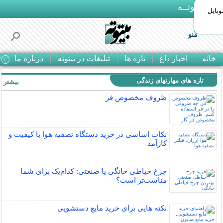
بـیتوتــه
وبایل
منو
خانه
اخبار داغ
تازه ها
تبلیغات در بیتوته
درباره ما
ت
تازه های مهارتهای زندگی
بیشتر »
ظروف مخصوص فر
نکات اساسی در خرید دستگاه تصفیه هوا با کیفیت و
کارآمد
چرخ خیاطی خانگی یا صنعتی: کدام‌یک برای شما
مناسب‌تر است؟
نکته هایی برای خرید مایع دستشویی