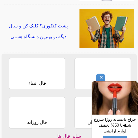
پشت کنکوری؟ کلیک کن و سال
دیگه تو بهترین دانشگاه هستی
×
فال حافظ
فال انبیاء
حراج تابستانه روژا شروع
استخاره با قرآن
فال روزانه
شد◀تا 50% تخفیف
لوازم آرایشی
سایر فال ها