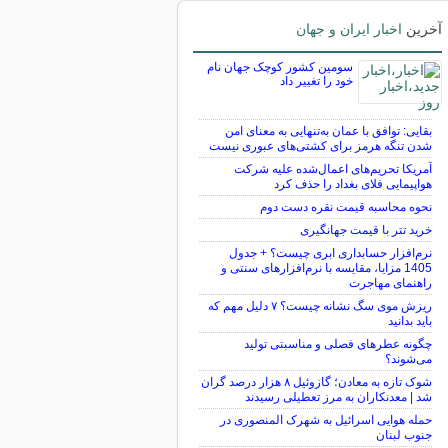
آخرین
اخبار ایران و جهان
سومین کشور کوچک جهان نام
خود را تغییر داد
بقایی: توافق با عمان به‌تنهایی به معنای امن
شدن تنگه هرمز برای کشتی‌های عبوری نیست
آمریکا تحریم‌های اعمال‌شده علیه شرکت
هواپیمایی فلای بغداد را حذف کرد
نحوه محاسبه قیمت نقره دست دوم
خرید تتر با قیمت جهانگیری
نرم‌افزار حسابداری ابری چیست؟ + جدول
1405 مزایا، مقایسه با نرم‌افزارهای سنتی و
راهنمای مهاجرت
ریزش موی سگ نشانه چیست؟ ۷ دلیل مهم که
باید بدانید
چگونه عطرهای فصلی و مناسبتی تولید
می‌شوند؟
شوک تازه به معادن؛ گازوئیل ۸ هزار درصد گران
شد | معدنکاران به مرز تعطیلی رسیدند
حمله هوایی اسرائیل به شهرک المنصوری در
جنوب لبنان