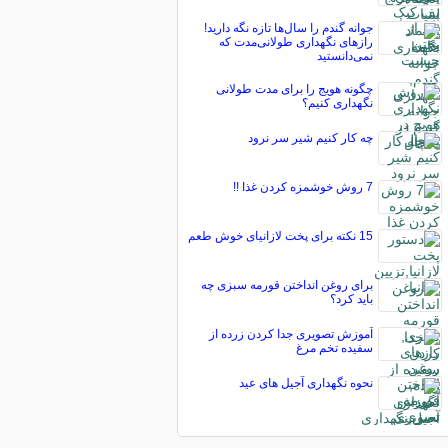
جوانه گندم را سال‌ها تازه نگه دارید!
رازهای نگهداری طولانی‌مدت که
نمی‌دانستید
چگونه هویج را برای مدت طولانی
نگهداری کنیم؟
چه كار كنیم شیر سر نرود
7 روش خوشمزه كردن غذا !!
15 نکته برای پخت لازانیای خوش طعم
برای روغن انداختن قورمه سبزی چه
باید کرد؟
آموزش تصویری جدا کردن زرده از
سفیده تخم مرغ
نحوه نگهداری آجیل های عید