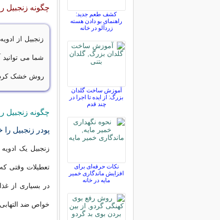
چگونه زنجبیل ر
کشف طعم جدید:
راهنمای بو دادن هسته
زردآلو در خانه
زنجبیل از ادویه
شما می توانید آ
روش خشک کردن ز
آموزش ساخت گلدان
بزرگ: از ایده تا اجرا در
چند قدم
چگونه زنجبیل ر
پودر زنجبیل را 
زنجبیل یک ادویه 
نکات حرفه‌ای برای
تعطیلات وقتی که
افزایش ماندگاری خمیر
مایه در خانه
در بسیاری از غذا
خواص ضد التهابی 