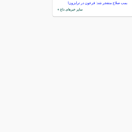
بمب صلاح منفجر شد: فرعون در ترابزون!
سایر خبرهای داغ »