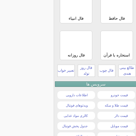
فال حافظ
فال انبیاء
استخاره با قرآن
فال روزانه
طالع بینی
فال روز
فال چوب
تعبیر خواب
هندی
تولد
سرویس ها
قیمت خودرو
اطلاعات دارویی
قیمت طلا و سکه
ویدئوهای فوتبال
قیمت دلار
کالری مواد غذایی
قیمت موبایل
جدول پخش فوتبال