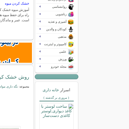
خشک کردن میوه
روانشناسی
آموزش میوه خشک کرد
زناشویی
راه برای حفظ میوه ه
است. عمر و ماندگا
آشپزی و تغذیه
کودکان و والدین
مذهبی
کامپیوتر و اینترنت
علمی
ورزش
مجله خودرو
روش خشک کردن 
نگه داری مواد
مجموعه:
اسرار
خانه داری
( مروری بر گذشته )