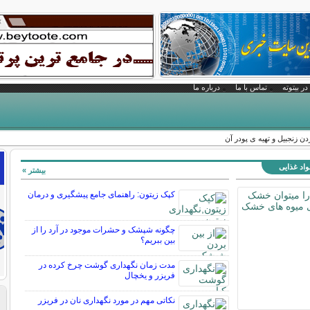
در بیتوته
تماس با ما
درباره ما
زنجبیل و تهیه ی پودر آن
واد غذایی
بیشتر »
کپک زیتون: راهنمای جامع پیشگیری و درمان
چگونه شپشک و حشرات موجود در آرد را از
بین ببریم؟
مدت زمان نگهداری گوشت چرخ کرده در
فریزر و یخچال
نکاتی مهم در مورد نگهداری نان در فریزر