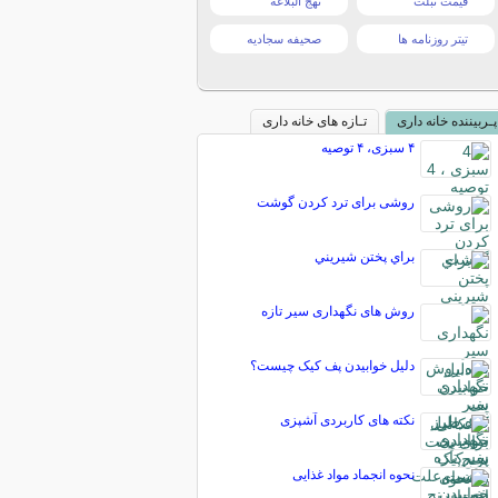
قیمت تبلت
نهج البلاغه
تیتر روزنامه ها
صحیفه سجادیه
پـربیننده خانه داری
تـازه های خانه داری
۴ سبزی، ۴ توصیه
روشی برای ترد کردن گوشت
براي پختن شيريني
روش های نگهداری سیر تازه
دلیل خوابیدن پف کیک چیست؟
نکته های کاربردی آشپزی
نحوه انجماد مواد غذایی