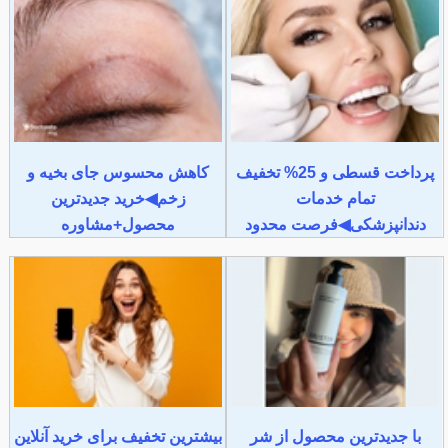
پرداخت قسطی و 25% تخفیف
کاهش محسوس جای بخیه و
تمام خدمات
زخم◀خرید جدیدترین
دندانپزشکی◀فرصت محدود
محصول+مشاوره
با جدیدترین محصول از شر
بیشترین تخفیف برای خرید آنلاین