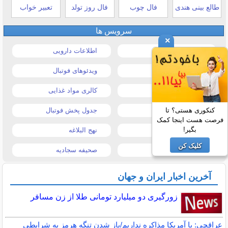
طالع بینی هندی
فال چوب
فال روز تولد
تعبیر خواب
سرویس ها
×
قیمت خودرو
اطلاعات دارویی
قیمت طلا و سکه
ویدئوهای فوتبال
قیمت دلار
کالری مواد غذایی
قیمت موبایل
جدول پخش فوتبال
کنکوری هستی؟ تا
فرصت هست اینجا کمک
بگیر!
قیمت تبلت
نهج البلاغه
کلیک کن
تیتر روزنامه ها
صحیفه سجادیه
آخرین اخبار ایران و جهان
زورگیری دو میلیارد تومانی طلا از زن مسافر
عراقچی: با آمریکا مذاکره نداریم/باز شدن تنگه هرمز به شرایطی