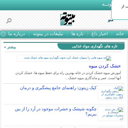
بـیتوتــه
 30% تخفیف از
منو
خانه
اخبار داغ
تازه ها
تبلیغات در بیتوته
درباره ما
ت
تازه های نگهداری مواد غذایی
بیشتر »
خشک کردن میوه
آموزش میوه خشک کردن در خانه بهترین راه برای حفظ میوه ها، خشک کردن
آنها است. عمر و ماندگاری میوه خشک…
کپک زیتون: راهنمای جامع پیشگیری و درمان
چگونه شپشک و حشرات موجود در آرد را از بین
ببریم؟