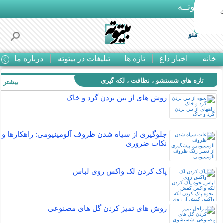
بـیتوتــه
منو
خانه
اخبار داغ
تازه ها
تبلیغات در بیتوته
درباره ما
ت
تازه های شستشو ، نظافت ، لکه گیری
بیشتر »
روش های از بين بردن گرد و خاک
جلوگیری از سیاه شدن ظروف آلومینیومی: راهکارها و
نکات ضروری
پاک کردن لک واکس روی لباس
روش های تمیز کردن گل های مصنوعی