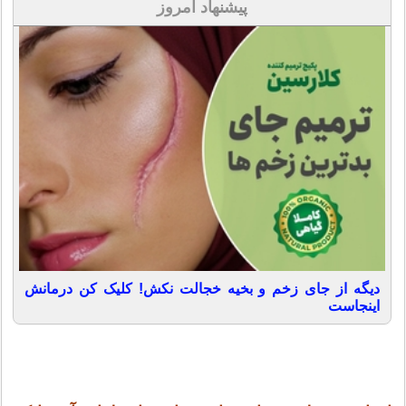
پیشنهاد امروز
دیگه از جای زخم و بخیه خجالت نکش! کلیک کن درمانش
اینجاست