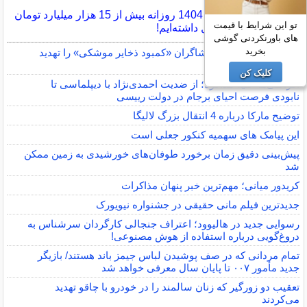
در سال 1404 روزانه بیش از 15 هزار میلیارد تومان
تو این شرایط با قیمت
خلق پول داشته‌ایم!
های باورنکردنی گوشی
بخرید
رئیس جمهور آمریکا افشاگران «کمبود ذخایر موشکی» را تهدید
کرد
کلیک کن
افراطی‌ها علیه مذاکره؛ از ضدیت احمدی‌نژاد با دیپلماسی تا
نابودی فرصت احیای برجام در دولت رییسی
توضیح مارکا درباره 4 انتقال بزرگ لالیگا
این پیامک های سهمیه کنکور جعلی است
پیش‌بینی دقیق زمان برخورد طوفان‌های خورشیدی به زمین ممکن
شد
کریدور میانی؛ مهم‌ترین خبر پنهان مذاکرات
جدیدترین فیلم مانی حقیقی در جشنواره نیویورک
رسوایی جدید در هالیوود؛ اعتراف جنجالی کارگردان سرشناس به
دروغ‌گویی درباره استفاده از هوش مصنوعی!
تمام مردانی که در صف پوشیدن لباس جیمز باند هستند/ بازیگر
جدید مأمور ۰۰۷ تا پایان سال معرفی خواهد شد
تعقیب دو زورگیر که زنان سالمند را در خودرو با چاقو تهدید
می‌کردند