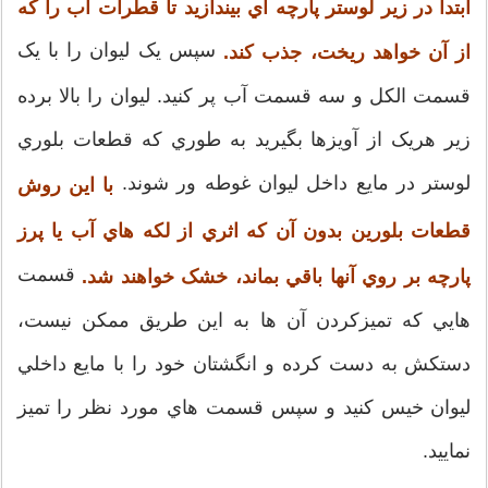
ابتدا در زير لوستر پارچه اي بيندازيد تا قطرات آب را که
سپس يک ليوان را با يک
از آن خواهد ريخت، جذب کند.
قسمت الکل و سه قسمت آب پر کنيد. ليوان را بالا برده
زير هريک از آويزها بگيريد به طوري که قطعات بلوري
لوستر در مايع داخل ليوان غوطه ور شوند.
با اين روش
قطعات بلورين بدون آن که اثري از لکه هاي آب يا پرز
قسمت
پارچه بر روي آنها باقي بماند، خشک خواهند شد.
هايي که تميزکردن آن ها به اين طريق ممکن نيست،
دستکش به دست کرده و انگشتان خود را با مايع داخلي
ليوان خيس کنيد و سپس قسمت هاي مورد نظر را تميز
نماييد.