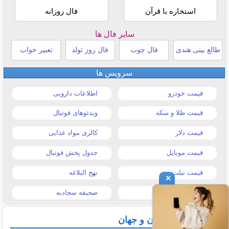
استخاره با قرآن
فال روزانه
سایر فال ها
طالع بینی هندی
فال چوب
فال روز تولد
تعبیر خواب
سرویس ها
قیمت خودرو
اطلاعات دارویی
قیمت طلا و سکه
ویدئوهای فوتبال
قیمت دلار
کالری مواد غذایی
قیمت موبایل
جدول پخش فوتبال
قیمت تبلت
نهج البلاغه
×
تیتر روزنامه ها
صحیفه سجادیه
آخرین اخبار ایران و جهان