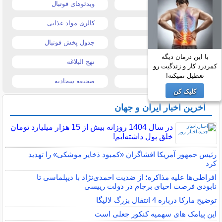
قیمت طلا و سکه
ویدئوهای فوتبال
قیمت دلار
کالری مواد غذایی
قیمت موبایل
جدول پخش فوتبال
با این درمان دیگه
قیمت تبلت
نهج البلاغه
کمردرد کار و زندگیت رو
تعطیل نمیکنه!
تیتر روزنامه ها
صحیفه سجادیه
کلیک کن
آخرین اخبار ایران و جهان
در سال 1404 روزانه بیش از 15 هزار میلیارد تومان
خلق پول داشته‌ایم!
رئیس جمهور آمریکا افشاگران «کمبود ذخایر موشکی» را تهدید
کرد
افراطی‌ها علیه مذاکره؛ از ضدیت احمدی‌نژاد با دیپلماسی تا
نابودی فرصت احیای برجام در دولت رییسی
توضیح مارکا درباره 4 انتقال بزرگ لالیگا
این پیامک های سهمیه کنکور جعلی است