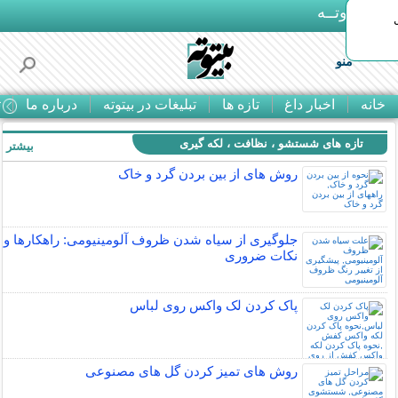
بـیتوتــه
منو
خانه
اخبار داغ
تازه ها
تبلیغات در بیتوته
درباره ما
ت
تازه های شستشو ، نظافت ، لکه گیری
بیشتر »
روش های از بين بردن گرد و خاک
جلوگیری از سیاه شدن ظروف آلومینیومی: راهکارها و
نکات ضروری
پاک کردن لک واکس روی لباس
روش های تمیز کردن گل های مصنوعی