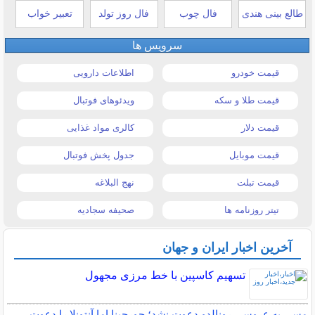
طالع بینی هندی
فال چوب
فال روز تولد
تعبیر خواب
سرویس ها
قیمت خودرو
اطلاعات دارویی
قیمت طلا و سکه
ویدئوهای فوتبال
قیمت دلار
کالری مواد غذایی
قیمت موبایل
جدول پخش فوتبال
قیمت تبلت
نهج البلاغه
تیتر روزنامه ها
صحیفه سجادیه
آخرین اخبار ایران و جهان
تسهیم کاسپین با خط مرزی مجهول
مسی به عروسی رونالدو دعوت نشد؛ جورجینا اما آنتونلا را دعوت