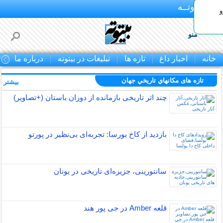
بـیتوتــه
و
منو
خانه
اخبار داغ
تازه ها
تبلیغات در بیتوته
درباره ما
ت
تازه های مكانهاي تاريخي جهان
بیشتر »
چند اثر تاریخی بازمانده از دوران باستان (+تصاویر)
بازدید از کاخ بورسا: تجربه‌ای بی‌نظیر در پورتو
سانتورینی، جزیره‌ای تاریخی در یونان
قلعه Amber در جی پور هند