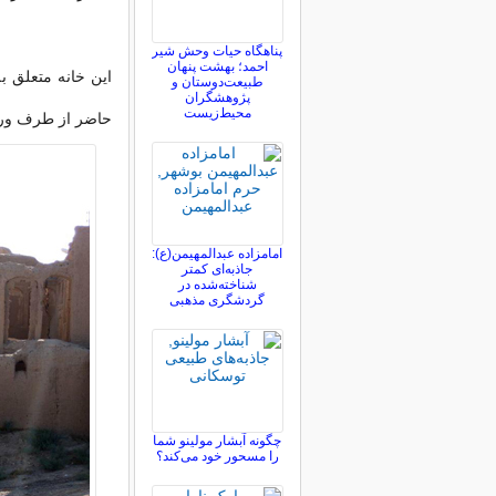
پناهگاه حیات وحش شیر
احمد؛ بهشت پنهان
این خانه متعلق ب
طبیعت‌دوستان و
پژوهشگران
محیط‌زیست
حاضر از طرف ورثه
امامزاده عبدالمهیمن(ع):
جاذبه‌ای کمتر
شناخته‌شده در
گردشگری مذهبی
چگونه آبشار مولینو شما
را مسحور خود می‌کند؟