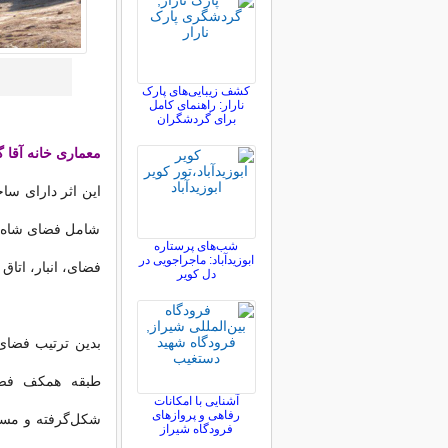
کشف زیبایی‌های پارک
نارار: راهنمای کامل
برای گردشگران
معماری خانه آقا 
این اثر دارای سا
شامل فضای شاه‌نش
شب‌های پرستاره
ابوزیدآباد: ماجراجویی در
فضای، انبار، اتا
دل کویر
بدین ترتیب فضای 
طبقه همکف فضای
آشنایی با امکانات
رفاهی و پروازهای
فرودگاه شیراز