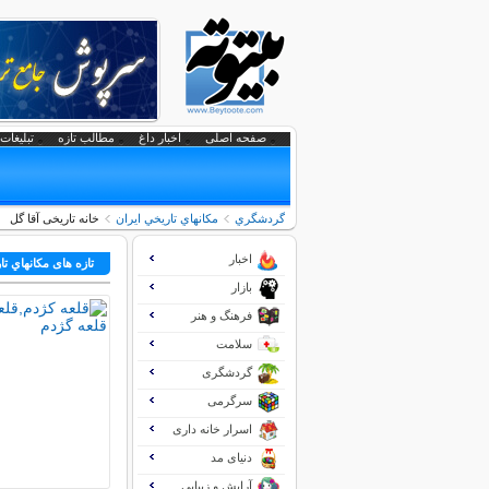
صفحه اصلی
اخبار داغ
مطالب تازه
تبلیغات 
گردشگري
مكانهاي تاريخي ايران
خانه تاریخی آقا گل
اخبار
تازه های مكانهاي تا
بازار
فرهنگ و هنر
سلامت
گردشگری
سرگرمی
اسرار خانه داری
دنیای مد
آرایش و زیبایی