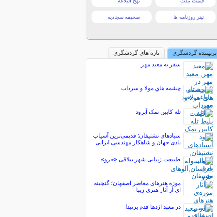
قیمت تبلت
نهج البلاغه
تیتر روزنامه ها
صحیفه سجادیه
پربیننده گردشگري
تازه های گردشگری
سفر به معبد مهر
چشمه هاي مولا و سرداب
تله کابین نمک آبرود
سبادهای نشتیفان: قدیمی‌ترین آسیاب
بادی جهان و شاهکار مهندسی ایرانی
طبیعت زیبایی شهر ییلاقی «خرو»
موزه هنرهای معاصر اصفهان؛ گنجینه
ای از آثار هنری زیبا
در معبد‌ اژدها قدم بزنید!