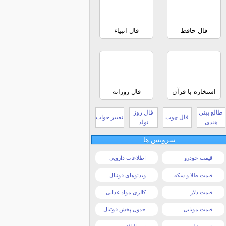
فال حافظ
فال انبیاء
استخاره با قرآن
فال روزانه
طالع بینی
فال روز
فال چوب
تعبیر خواب
هندی
تولد
سرویس ها
قیمت خودرو
اطلاعات دارویی
قیمت طلا و سکه
ویدئوهای فوتبال
قیمت دلار
کالری مواد غذایی
قیمت موبایل
جدول پخش فوتبال