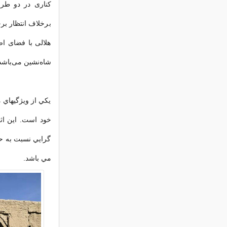
کناری در دو طر
برخلاف انتظار بر
هلالی با فضای ا
شاه‌نشین می‌باشد 
يكي از ويژگيهاي 
خود است. اين اث
گرايي نسبت به ح
مي باشد.