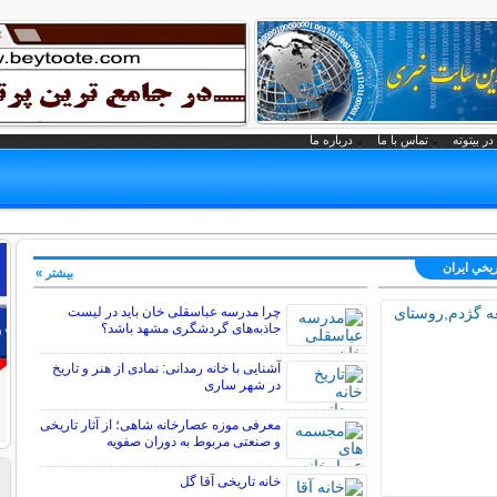
در بیتوته
تماس با ما
درباره ما
ريخي ايران
بیشتر »
چرا مدرسه عباسقلی خان باید در لیست
جاذبه‌های گردشگری مشهد باشد؟
آشنایی با خانه رمدانی: نمادی از هنر و تاریخ
در شهر ساری
معرفی موزه عصارخانه شاهی؛ از آثار تاریخی
و صنعتی مربوط به دوران صفویه
خانه تاریخی آقا گل