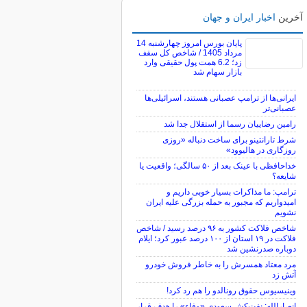
آخرین
اخبار ایران و جهان
پایان بورس امروز چهارشنبه 14
مرداد 1405 / شاخص کل سقف
زد؛ 6.2 همت پول حقیقی وارد
بازار سهام شد
ایرانی‌ها از ترامپ عصبانی هستند، اسرائیلی‌ها
عصبانی‌تر
رامین رضاییان رسما از استقلال جدا شد
شرط تارانتینو برای ساخت دنباله «روزی
روزگاری در هالیوود»
خداحافظی با عینک بعد از ۵۰ سالگی؛ واقعیت یا
شایعه؟
ترامپ: ما مذاکرات بسیار خوبی داریم و
امیدواریم که مجبور به حمله بزرگی علیه ایران
نشویم
شاخص فلاکت کشور به ۹۶ درصد رسید / شاخص
فلاکت در ۱۹ استان از ۱۰۰ درصد عبور کرد؛ ایلام
دوباره صدرنشین شد
مرد معتاد همسرش را به خاطر فروش خودرو
آتش زد
وینیسیوس حقوق رونالدو را هم رد کرد!
انصارالله: نفت‌کش سعودی «وفاء» را هدف قرار