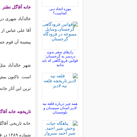
خانه آقاگل نطنز
موزه اتحاد دبی
کجاست؟
خالدآباد شهری د
آقا علی عباس از ت
پیشینة آن قوم جس
رازهای سفر بدون
دردسر به گرجستان:
قوانین فرودگاهی که باید
بدانید
شهر خالدآباد مث
ترین این آثار خان
همه چیز درباره قلعه تپه
لادیز استان سیستان و
تاریخچه خانه آقاگ
بلوچستان
خانه تاریخی آقاگ
شماره ۱۴۸۹ در فهرست آثار باستانی به ثبت رسیده است.