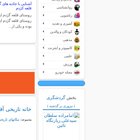
آشنایی با جاذبه ها
روانشناسی
قلعه کژدم
روستای قلعه گژدم از 
زناشویی
روستای قلعه گژدم از
آشپزی و تغذیه
بوده و یکی از…
کودکان و والدین
مذهبی
کامپیوتر و اینترنت
علمی
ورزش
مجله خودرو
بخش
گردشگری
( مروری بر گذشته )
خانه تاریخی آق
مكانهاي تاريخي
مجموعه: