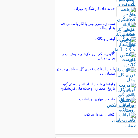
جاذبه های گردشگری تهران
سمنان، سرزمینی با آثار باستانی چند
هزار ساله
آبشار جنگلک
گلابدره یکی از ییلاق‌های خوش آب و
هوای تهران
بازدید از تالاب قوری گل: جواهری درون
بستان آباد
راهنمای بازدید از آب‌انبار رستم گیو:
تاریخ، معماری و جاذبه‌های گردشگری
طبیعت بهاری اورامانات
کاشان، مروارید کویر