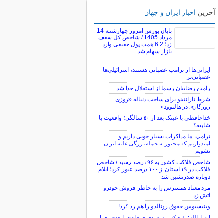
آخرین
اخبار ایران و جهان
پایان بورس امروز چهارشنبه 14
مرداد 1405 / شاخص کل سقف
زد؛ 6.2 همت پول حقیقی وارد
بازار سهام شد
ایرانی‌ها از ترامپ عصبانی هستند، اسرائیلی‌ها
عصبانی‌تر
رامین رضاییان رسما از استقلال جدا شد
شرط تارانتینو برای ساخت دنباله «روزی
روزگاری در هالیوود»
خداحافظی با عینک بعد از ۵۰ سالگی؛ واقعیت یا
شایعه؟
ترامپ: ما مذاکرات بسیار خوبی داریم و
امیدواریم که مجبور به حمله بزرگی علیه ایران
نشویم
شاخص فلاکت کشور به ۹۶ درصد رسید / شاخص
فلاکت در ۱۹ استان از ۱۰۰ درصد عبور کرد؛ ایلام
دوباره صدرنشین شد
مرد معتاد همسرش را به خاطر فروش خودرو
آتش زد
وینیسیوس حقوق رونالدو را هم رد کرد!
انصارالله: نفت‌کش سعودی «وفاء» را هدف قرار