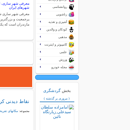
معرفی شهر ساری، از
روانشناسی
شهرهای ایران
معرفی شهر ساری شه
زناشویی
پرجمعیت و بزرگترین
آشپزی و تغذیه
مازندران است که یک
کودکان و والدین
مذهبی
کامپیوتر و اینترنت
علمی
ورزش
مجله خودرو
بخش
گردشگری
( مروری بر گذشته )
نقاط دیدنی کر
مکانهای تفریح
مجموعه: