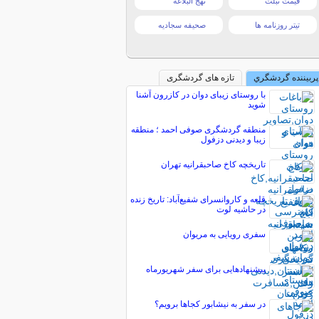
قیمت تبلت
نهج البلاغه
تیتر روزنامه ها
صحیفه سجادیه
پربیننده گردشگري
تازه های گردشگری
با روستای زیبای دوان در کازرون آشنا
شوید
منطقه گردشگری صوفی احمد ؛ منطقه
زیبا و دیدنی دزفول
تاریخچه کاخ صاحبقرانیه تهران
قلعه و کاروانسرای شفیع‌آباد: تاریخ زنده
در حاشیه لوت
سفری رویایی به مریوان
پیشنهادهایی برای سفر شهریورماه
در سفر به نیشابور کجاها برویم؟