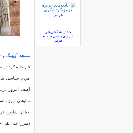
کشف شگفتی‌های
غارهای دریایی جزیره
هرمز
مسجد آویهنگ
و خا
نام خانه کرد در 
مردم شناسی مردم
آصف امروز دربرگ
نمایشی موزه اس
خیابان شاپور، ن
(میرزا علی نقی خ