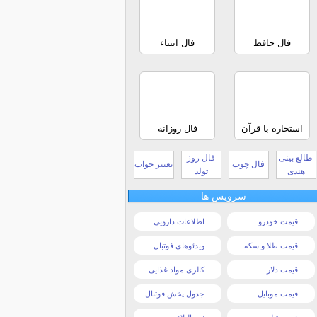
فال حافظ
فال انبیاء
استخاره با قرآن
فال روزانه
طالع بینی
فال روز
فال چوب
تعبیر خواب
هندی
تولد
سرویس ها
قیمت خودرو
اطلاعات دارویی
قیمت طلا و سکه
ویدئوهای فوتبال
قیمت دلار
کالری مواد غذایی
قیمت موبایل
جدول پخش فوتبال