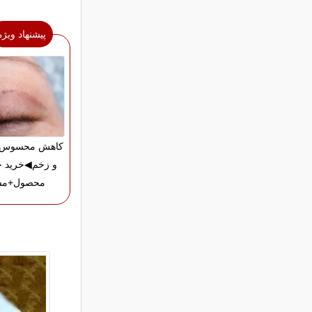
پیشنهاد ویژه
کاهش محسوس ج
و زخم◀خرید ج
محصول+مش