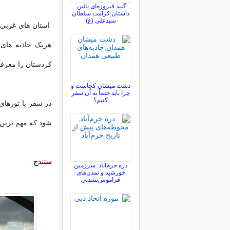
گنبد فیروزه‌ای نائین:
داستان کرامت سلطان
سیدعلی (ع)
استان های غربی ک
هریک جاذبه های
کردستان را معرفی
دشت میشان کجاست و
چرا باید حتماً به آن سفر
کنیم؟
در سفر با تورها
شود که مهم ترین 
سنندج
دره خرم‌آباد: سرزمین
خورشید و تمدن‌های
فراموش‌نشدنی