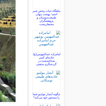
پناهگاه حیات وحش شیر
احمد؛ بهشت پنهان
طبیعت‌دوستان و
پژوهشگران
محیط‌زیست
امامزاده عبدالمهیمن(ع):
جاذبه‌ای کمتر
شناخته‌شده در
گردشگری مذهبی
چگونه آبشار مولینو شما
را مسحور خود می‌کند؟