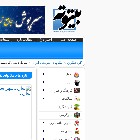
صفحه اصلی
اخبار داغ
مطالب تازه
تبلیغات 
گردشگري
مکانهای تفریحی ايران
نقاط دیدنی کردستا
اخبار
تازه های مکانهای ت
بازار
فرهنگ و هنر
سلامت
گردشگری
سرگرمی
اسرار خانه داری
دنیای مد
آرایش و زیبایی