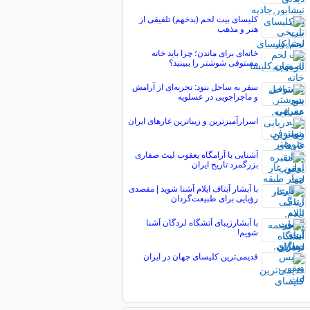
کلیسای بیت لحم (بدخهم) تلفیقی از
هنر و مذهب
خانه‌ای برای ماندن؛ چرا باید خانه
مستوفی شوشتر را ببینید؟
سفر به ساحل بنود: تجربه‌ای از آرامش
و ماجراجویی در عسلویه
اسرارآمیزترین و زیباترین غارهای ایران
آشنایی با آرامگاه یعقوب لیث صفاری
بزرگمرد تاریخ ایران
با آبشار آبتاف ایلام آشنا شوید | مقصدی
رؤیایی برای طبیعت‌گردان
با آبشارزیبای آتشگاه لردگان آشنا
شویم!
قدیمی‌ترین كلیسای جهان در ایران