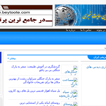
در بیتوته
تماس با ما
درباره ما
ن
فریحی ايران
بیشتر »
گردشگری در آغوش طبیعت: سفر به پارک
جنگلی بی بی یانلو
سفر به پارک جنگلی سراوان رشت از بهترین
مکان ها برای تفریحات خانوادگی
پل سیاه اهواز قدیمی ترین پل های رود کارون
روستای ابیانه یکی از استثنایی ‏ترین