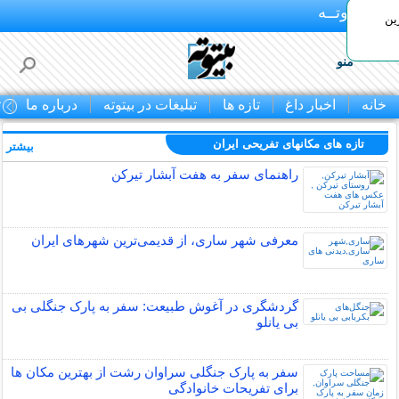
بـیتوتــه
ین
منو
خانه
اخبار داغ
تازه ها
تبلیغات در بیتوته
درباره ما
ت
تازه های مکانهای تفریحی ايران
بیشتر »
راهنمای سفر به هفت آبشار تیرکن
معرفی شهر ساری، از قدیمی‌ترین شهرهای ایران
گردشگری در آغوش طبیعت: سفر به پارک جنگلی بی
بی یانلو
سفر به پارک جنگلی سراوان رشت از بهترین مکان ها
برای تفریحات خانوادگی