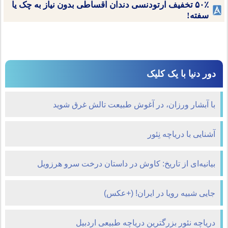
۵۰٪ تخفیف ارتودنسی دندان اقساطی بدون نیاز به چک یا
سفته!
دور دنیا با یک کلیک
با آبشار ورزان، در آغوش طبیعت تالش غرق شوید
آشنایی با دریاچه نِئور
بیانیه‌ای از تاریخ: کاوش در داستان درخت سرو هرزویل
جایی شبیه رویا در ایران! (+عکس)
دریاچه نئور بزرگترین دریاچه طبیعی اردبیل