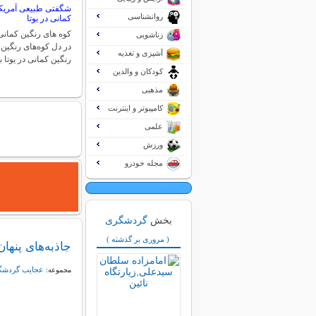
شگفتی طبیعی آمریکا
روانشناسی
کمانی در یوتا
کوه های رنگین کمانی 
زناشویی
در دل کوه‌های رنگین 
آشپزی و تغذیه
رنگین کمانی در یوتا 
کودکان و والدین
مذهبی
کامپیوتر و اینترنت
علمی
ورزش
مجله خودرو
بخش
گردشگری
( مروری بر گذشته )
جاذبه‌های پنها
عجایب گردش
مجموعه: