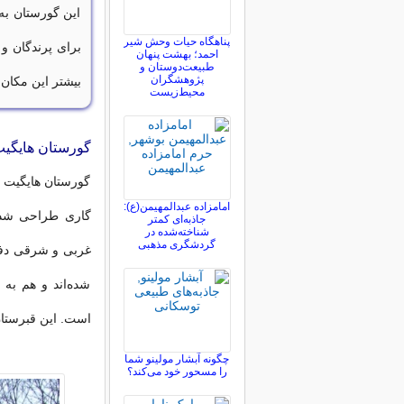
این گورستان به
پناهگاه حیات وحش شیر
برای پرندگان و 
احمد؛ بهشت پنهان
طبیعت‌دوستان و
پژوهشگران
بیشتر این مکان
محیط‌زیست
گورستان هایگیت
گورستان هایگیت 
امامزاده عبدالمهیمن(ع):
جاذبه‌ای کمتر
شناخته‌شده در
گردشگری مذهبی
غربی و شرقی دفن 
شده‌اند و هم به
است. این قبرستان در 
چگونه آبشار مولینو شما
را مسحور خود می‌کند؟