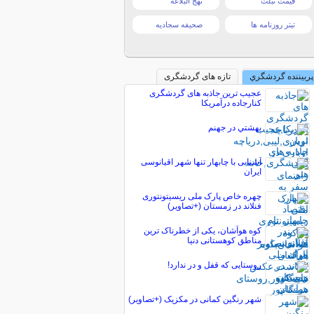
قیمت تبلت
نهج البلاغه
تیتر روزنامه ها
صحیفه سجادیه
پربیننده گردشگري
تازه های گردشگری
عجیب ترین جاذبه های گردشگری
کنارجاده درآمریکا
بهشتي در جهنم
آشنایی با چابهار تنها شهر اقیانوسی
ایران
چهره خاص پارک ملی ریسیتونتوری
فنلاند در زمستان (+تصاویر)
کوه هوآشان، یکی از خطرناک ترین
مناطق کوهستانی دنیا
روستایی که قفل و در ندارد!
شهر رنگین کمانی در مکزیک (+تصاویر)