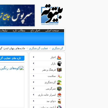
صفحه اصلی
اخبار داغ
مطالب تازه
تبلیغات 
گردشگري
عجایب گردشگری
جاذبه‌های پنهان لندن: گ
اخبار
تازه های عجایب گ
بازار
فرهنگ و هنر
سلامت
گردشگری
سرگرمی
اسرار خانه داری
دنیای مد
آرایش و زیبایی