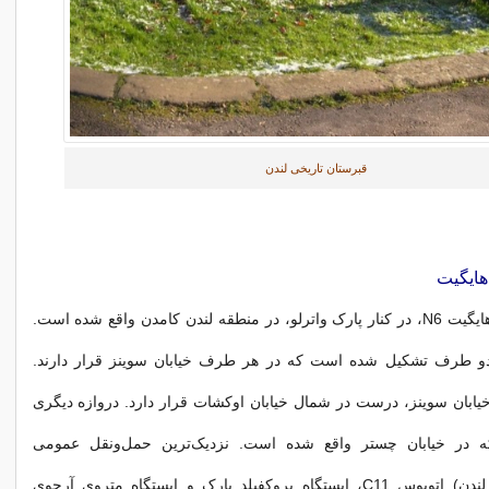
قبرستان تاریخی لندن
هایگیت
این گورستان در هایگیت N6، در کنار پارک واترلو، در منطقه لندن کامدن واقع شده است.
دو طرف تشکیل شده است که در هر طرف خیابان سوینز قرار دارند.
یابان سوینز، درست در شمال خیابان اوکشات قرار دارد. دروازه دیگری
که در خیابان چستر واقع شده است. نزدیک‌ترین حمل‌ونقل عمومی
(حمل‌ونقل برای لندن) اتوبوس C11، ایستگاه بروکفیلد پارک و ایستگاه متروی آرچوی