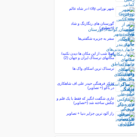
شهر نورانی i city در شاه عالم
گورستان های رنگارنگ و شاد
(+تصاویر)
سفر به جزیره شگفتی‌ها
اصلا شب از این مکان ها دیدن نکنید/
مکانهای ترسناک ایران و جهان (2)
ترسناک ترین اسکای واک ها
مرکز فرهنگی حیدر علی اف شاهکاری
در باکو (+ تصاویر)
غاری شگفت انگیز که فقط با یک قلم و
چکش ساخته شد (+تصاویر)
راز آلود ترین جزایر دنیا + تصاویر