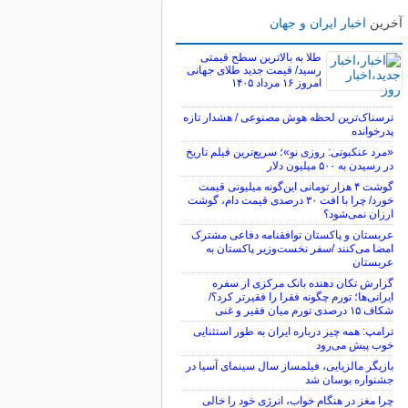
آخرین
اخبار ایران و جهان
طلا به بالاترین سطح قیمتی
رسید/ قیمت جدید طلای جهانی
امروز ۱۶ مرداد ۱۴۰۵
ترسناک‌ترین لحظه هوش مصنوعی / هشدار تازه
پدرخوانده
«مرد عنکبوتی: روزی نو»؛ سریع‌ترین فیلم تاریخ
در رسیدن به ۵۰۰ میلیون دلار
گوشت ۴ هزار تومانی این‌گونه میلیونی قیمت
خورد/ چرا با افت ۳۰ درصدی قیمت دام، گوشت
ارزان نمی‌شود؟
عربستان و پاکستان توافقنامه دفاعی مشترک
امضا می‌کنند /سفر نخست‌وزیر پاکستان به
عربستان
گزارش تکان‌ دهنده بانک مرکزی از سفره
ایرانی‌ها؛ تورم چگونه فقرا را فقیرتر کرد؟/
شکاف ۱۵ درصدی تورم میان فقیر و غنی
ترامپ: همه چیز درباره ایران به طور استثنایی
خوب پیش می‌رود
بازیگر مالزیایی، فیلمساز سال سینمای آسیا در
جشنواره بوسان شد
چرا مغز در هنگام خواب، انرژی خود را خالی