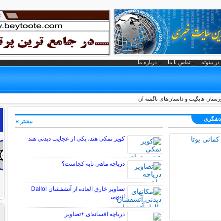
در بیتوته
تماس با ما
درباره ما
ورستان هایگیت و داستان‌های ناگفته آن
ردشگری
بیشتر »
کویر نمکی هند، یکی از عجایب دیدنی هند
دریاچه ماهی تابه کجاست؟
تصاویر خارق العاده از آتشفشان Dallol
اتیوپی
دریاچه افسانه‌ای +تصاویر