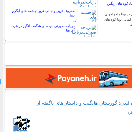
؛ کوه های رنگین
معروف ترین و جالب ترین چشمه های آبگرم
در یوتا ماجراجویی
دنیا
کمانی یوتا کوه های
به…
دریاچه صورتی پدیده ای شگفت انگیز در غرب
آفریقا
ن لندن: گورستان هایگیت و داستان‌های ناگفته آن
گری