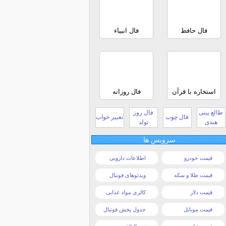
فال حافظ
فال انبیاء
استخاره با قرآن
فال روزانه
طالع بینی
فال روز
فال چوب
تعبیر خواب
هندی
تولد
سرویس ها
قیمت خودرو
اطلاعات دارویی
قیمت طلا و سکه
ویدئوهای فوتبال
قیمت دلار
کالری مواد غذایی
قیمت موبایل
جدول پخش فوتبال