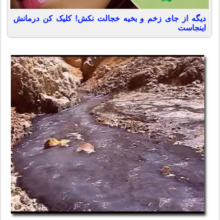
دیگه از جای زخم و بخیه خجالت نکش! کلیک کن درمانش
اینجاست