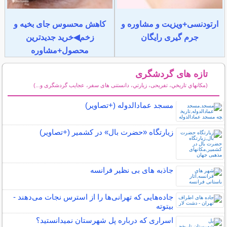
ارتودنسی+ویزیت و مشاوره و
کاهش محسوس جای بخیه و
جرم گیری رایگان
زخم◀خرید جدیدترین
محصول+مشاوره
تازه های گردشگری
(مكانهاي تاريخي، تفریحی، زيارتي، دانستنی های سفر، عجایب گردشگری و...)
سایر مطالب گردشگری
مسجد عمادالدوله (+تصاویر)
زیارتگاه «حضرت بال» در کشمیر (+تصاویر)
جاذبه های بی نظیر فرانسه
جاده‌هایی که تهرانی‌ها را از استرس نجات می‌دهند -
بیتوته
اسراری که درباره پل شهرستان نمیدانستید؟