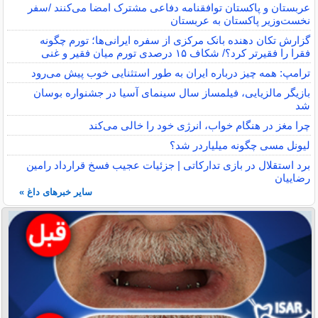
عربستان و پاکستان توافقنامه دفاعی مشترک امضا می‌کنند /سفر
نخست‌وزیر پاکستان به عربستان
گزارش تکان‌ دهنده بانک مرکزی از سفره ایرانی‌ها؛ تورم چگونه
فقرا را فقیرتر کرد؟/ شکاف ۱۵ درصدی تورم میان فقیر و غنی
ترامپ: همه چیز درباره ایران به طور استثنایی خوب پیش می‌رود
بازیگر مالزیایی، فیلمساز سال سینمای آسیا در جشنواره بوسان
شد
چرا مغز در هنگام خواب، انرژی خود را خالی می‌کند
لیونل مسی چگونه میلیاردر شد؟
برد استقلال در بازی تدارکاتی | جزئیات عجیب فسخ قرارداد رامین
رضاییان
سایر خبرهای داغ »