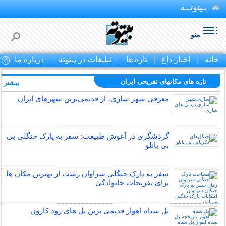
بـیتوتــه
منو
خانه
اخبار داغ
تازه ها
تبلیغات در بیتوته
درباره ما
ت
تازه های مکانهای تفریحی ايران
بیشتر »
معرفی شهر ساری، از قدیمی‌ترین شهرهای ایران
گردشگری در آغوش طبیعت: سفر به پارک جنگلی بی
بی یانلو
سفر به پارک جنگلی سراوان رشت از بهترین مکان ها
برای تفریحات خانوادگی
پل سیاه اهواز قدیمی ترین پل های رود کارون