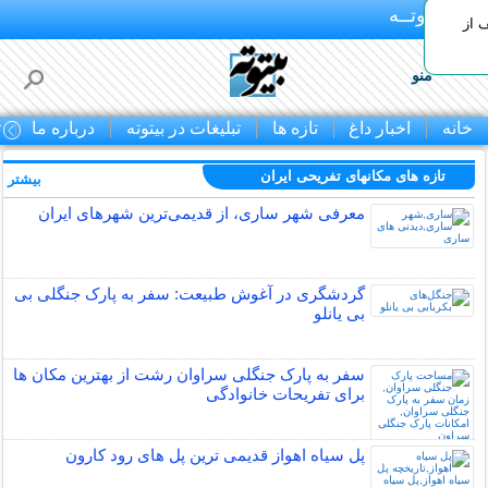
بـیتوتــه
 30% تخفیف از
منو
خانه
اخبار داغ
تازه ها
تبلیغات در بیتوته
درباره ما
ت
تازه های مکانهای تفریحی ايران
بیشتر »
معرفی شهر ساری، از قدیمی‌ترین شهرهای ایران
گردشگری در آغوش طبیعت: سفر به پارک جنگلی بی
بی یانلو
سفر به پارک جنگلی سراوان رشت از بهترین مکان ها
برای تفریحات خانوادگی
پل سیاه اهواز قدیمی ترین پل های رود کارون